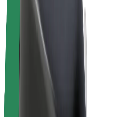
Noteikumi un nosacījumi
Privātuma politika
Sīkdatnes
© 2026 Bolt Technology OÜ
Pakalpojumi
Braucieni
Skrejriteņi
Bolt Market
Bolt Food
Bolt Drive
Bolt for Business