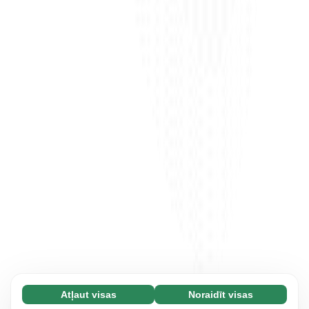
Atļaut visas
Noraidīt visas
Nepieciešamās (65)