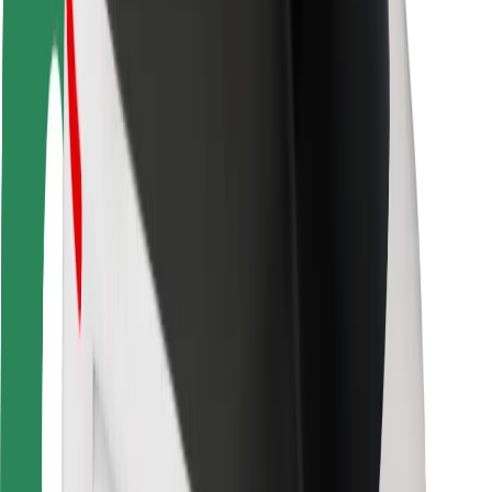
Pasažieru drošība
Autovadītāju drošība
Skrejriteņu drošība
Drošības laboratorija
Pilsētas
Pilsētas
Risinājumi pilsētām
Lidostas
Bolt uzlādes statīvi
Palīdzība
Pasažieriem
Autovadītājiem