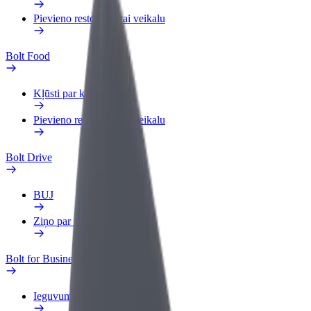
Pievieno restorānu vai veikalu
Bolt Food
Kļūsti par kurjeru
Pievieno restorānu vai veikalu
Bolt Drive
BUJ
Ziņo par transportlīdzekli
Bolt for Business
Ieguvumi