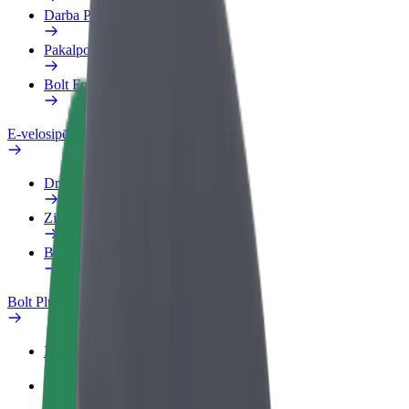
Darba Profils
Pakalpojumi
Bolt Food uzņēmumiem
E-velosipēdi
Drošības laboratorija
Ziņot
BUJ
Bolt Plus
Ieguvumi
Kā pievienoties