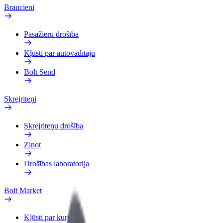
Braucieni
Pasažieru drošība
Kļūsti par autovadītāju
Bolt Send
Skrejriteņi
Skrejriteņu drošība
Ziņot
Drošības laboratorija
Bolt Market
Kļūsti par kurjeru