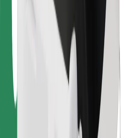
Kurjeriem
Bolt Food
Autoparku īpašniekiem
Restorāniem
Bolt for Business
Cits
Piegādātāji
Noteikumi un nosacījumi
Sīkdatnes
Drošība
Saņem braucienu minūšu laikā!
Lejupielādē Bolt lietotni