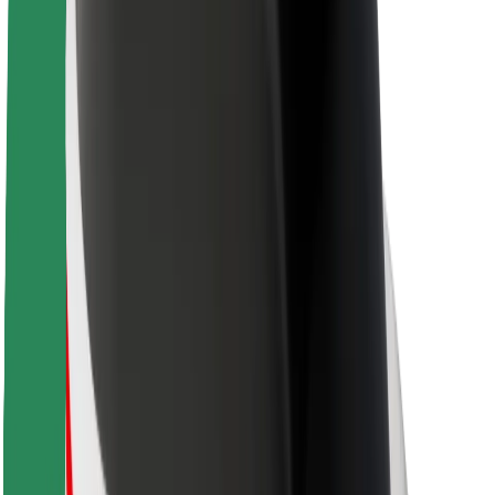
Par Bolt
Bolt ilgtspējība
Project Zero
Blogs
Ziņu telpa
Zīmola vadlīnijas
Misija
Attiecības ar investoriem
Vadība
Zīmols
Mediji
Pilsētvides fonds
Drošība