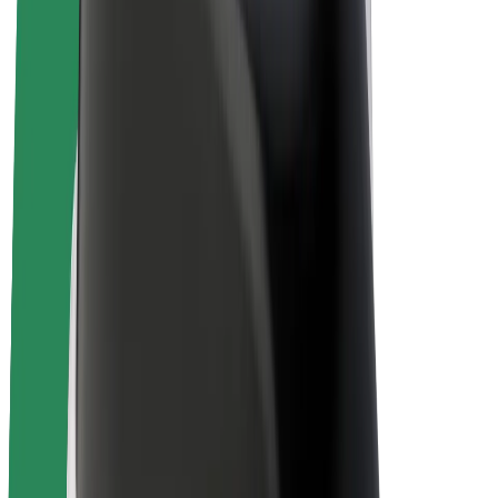
E-velosipēdi
Bolt Plus
Gūsti ieņēmumus ar Bolt
Autovadītāji
Autovadītāja ieņēmumi
Kurjeri
Kurjerpartnera ieņēmumi
Bolt Food tirgotāji
Reģistrē autoparku
Franšīzes
Par uzņēmumu
Karjera