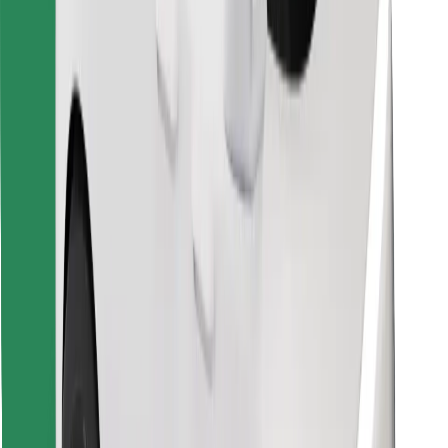
Atrodi savas mīļākās maltītes!
Lejupielādē Bolt Food lietotni