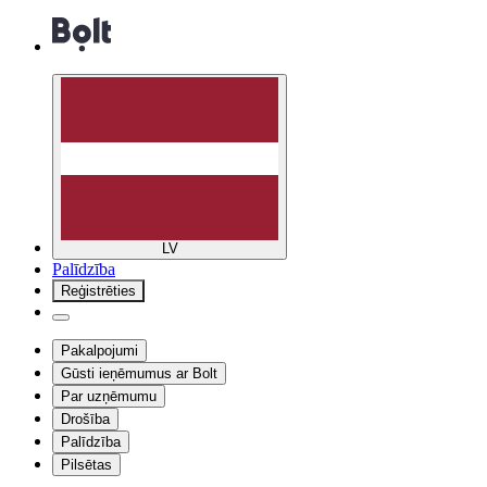
LV
Palīdzība
Reģistrēties
Pakalpojumi
Gūsti ieņēmumus ar Bolt
Par uzņēmumu
Drošība
Palīdzība
Pilsētas