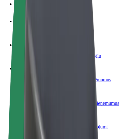
BUJ
Kļūsti par autovadītāju
Gūsti ieņēmumus, kā vēlies
Kļūsti par kurjeru
Piegādā ēdienu un saņem izmaksu ik nedēļu
Pievieno restorānu vai veikalu
Sasniedz vairāk klientu un paaugstini ieņēmumus
Reģistrējies kā autoparka īpašnieks
Pievieno savu autoparku Bolt un palielini ieņēmumus
Bolt for Business
Tavam uzņēmumam pielāgoti Bolt pakalpojumi