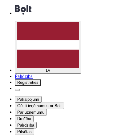
LV
Palīdzība
Reģistrēties
Pakalpojumi
Gūsti ieņēmumus ar Bolt
Par uzņēmumu
Drošība
Palīdzība
Pilsētas