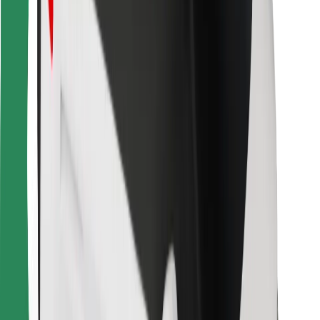
Bolt Food
Autoparku īpašniekiem
Restorāniem
Bolt for Business
Cits
Piegādātāji
Noteikumi un nosacījumi
Sīkdatnes
Drošība
Saņem braucienu minūšu laikā!
Lejupielādē Bolt lietotni
Atrodi savas mīļākās maltītes!