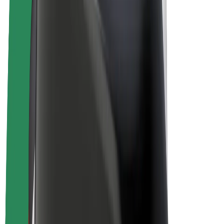
Bolt Plus
Gūsti ieņēmumus ar Bolt
Autovadītāji
Autovadītāja ieņēmumi
Kurjeri
Kurjerpartnera ieņēmumi
Bolt Food tirgotāji
Reģistrē autoparku
Franšīzes
Par uzņēmumu
Karjera
Par Bolt