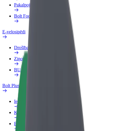
Pakalpojumi
Bolt Food uzņēmumiem
E-velosipēdi
Drošības laboratorija
Ziņot
BUJ
Bolt Plus
Ieguvumi
Kā pievienoties
BUJ