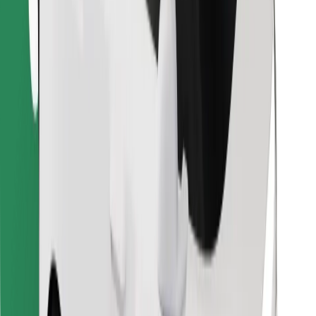
Lejupielādē Bolt Food lietotni