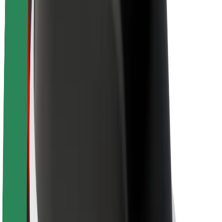
Bolt ilgtspējība
Project Zero
Blogs
Ziņu telpa
Zīmola vadlīnijas
Misija
Attiecības ar investoriem
Vadība
Zīmols
Mediji
Pilsētvides fonds
Drošība
Pasažieru drošība