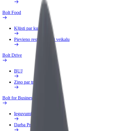
Bolt Food
Kļūsti par kurjeru
Pievieno restorānu vai veikalu
Bolt Drive
BUJ
Ziņo par transportlīdzekli
Bolt for Business
Ieguvumi
Darba Profils