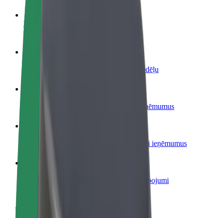
Kļūsti par autovadītāju
Gūsti ieņēmumus, kā vēlies
Kļūsti par kurjeru
Piegādā ēdienu un saņem izmaksu ik nedēļu
Pievieno restorānu vai veikalu
Sasniedz vairāk klientu un paaugstini ieņēmumus
Reģistrējies kā autoparka īpašnieks
Pievieno savu autoparku Bolt un palielini ieņēmumus
Bolt for Business
Tavam uzņēmumam pielāgoti Bolt pakalpojumi