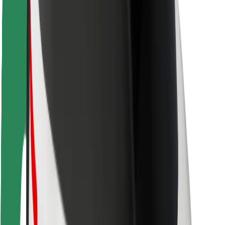
Autovadītāju drošība
Skrejriteņu drošība
Drošības laboratorija
Pilsētas
Pilsētas
Risinājumi pilsētām
Lidostas
Bolt uzlādes statīvi
Palīdzība
Pasažieriem
Autovadītājiem
Kurjeriem