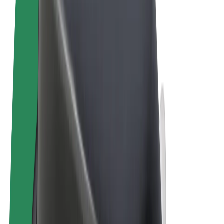
Noteikumi un nosacījumi
Privātuma politika
Sīkdatnes
© 2026 Bolt Technology OÜ
Pakalpojumi
Braucieni
Skrejriteņi
Bolt Market
Bolt Food
Bolt Drive
Bolt for Business
E-velosipēdi