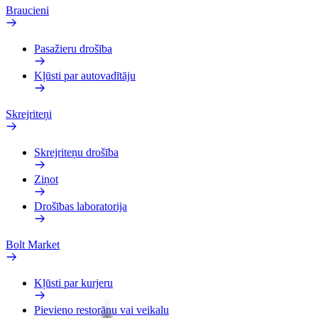
Braucieni
Pasažieru drošība
Kļūsti par autovadītāju
Skrejriteņi
Skrejriteņu drošība
Ziņot
Drošības laboratorija
Bolt Market
Kļūsti par kurjeru
Pievieno restorānu vai veikalu