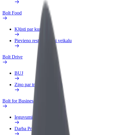
Bolt Food
Kļūsti par kurjeru
Pievieno restorānu vai veikalu
Bolt Drive
BUJ
Ziņo par transportlīdzekli
Bolt for Business
Ieguvumi
Darba Profils