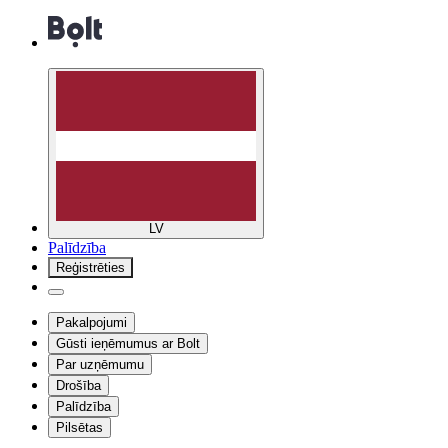
LV
Palīdzība
Reģistrēties
Pakalpojumi
Gūsti ieņēmumus ar Bolt
Par uzņēmumu
Drošība
Palīdzība
Pilsētas