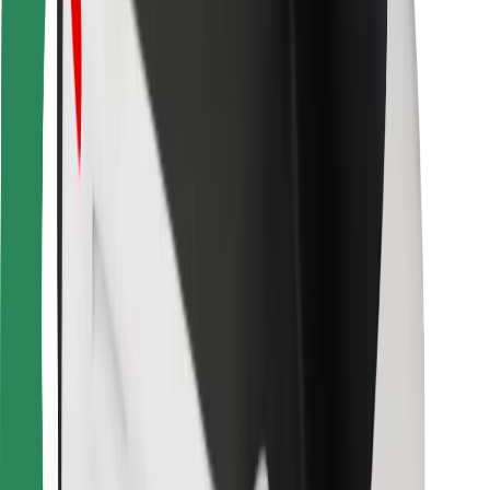
Bolt Food
Autoparku īpašniekiem
Restorāniem
Bolt for Business
Cits
Piegādātāji
Noteikumi un nosacījumi
Sīkdatnes
Drošība
Saņem braucienu minūšu laikā!
Lejupielādē Bolt lietotni
Atrodi savas mīļākās maltītes!