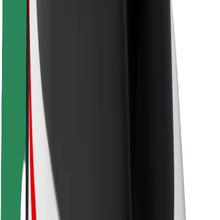
Autovadītāju drošība
Skrejriteņu drošība
Drošības laboratorija
Pilsētas
Pilsētas
Risinājumi pilsētām
Lidostas
Bolt uzlādes statīvi
Palīdzība
Pasažieriem
Autovadītājiem
Kurjeriem