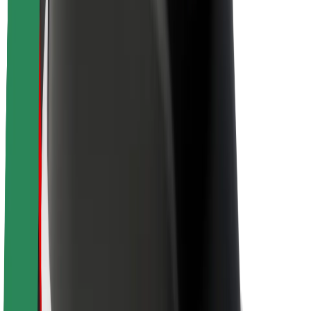
Bolt ilgtspējība
Project Zero
Blogs
Ziņu telpa
Zīmola vadlīnijas
Misija
Attiecības ar investoriem
Vadība
Zīmols
Mediji
Pilsētvides fonds
Drošība
Pasažieru drošība