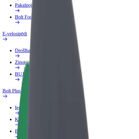
Pakalpojumi
Bolt Food uzņēmumiem
E-velosipēdi
Drošības laboratorija
Ziņot
BUJ
Bolt Plus
Ieguvumi
Kā pievienoties
BUJ