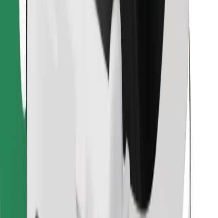
Lejupielādē Bolt Food lietotni