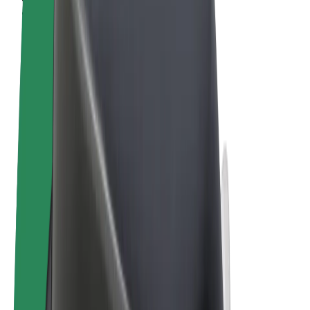
Noteikumi un nosacījumi
Privātuma politika
Sīkdatnes
© 2026 Bolt Technology OÜ
Pakalpojumi
Braucieni
Skrejriteņi
Bolt Market
Bolt Food
Bolt Drive
Bolt for Business
E-velosipēdi