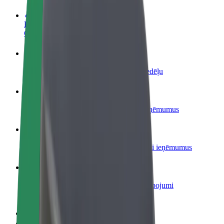
Kļūsti par autovadītāju
Gūsti ieņēmumus, kā vēlies
Kļūsti par kurjeru
Piegādā ēdienu un saņem izmaksu ik nedēļu
Pievieno restorānu vai veikalu
Sasniedz vairāk klientu un paaugstini ieņēmumus
Reģistrējies kā autoparka īpašnieks
Pievieno savu autoparku Bolt un palielini ieņēmumus
Bolt for Business
Tavam uzņēmumam pielāgoti Bolt pakalpojumi