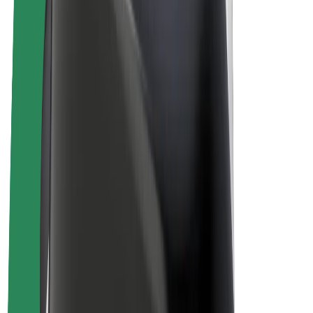
Bolt Plus
Gūsti ieņēmumus ar Bolt
Autovadītāji
Autovadītāja ieņēmumi
Kurjeri
Kurjerpartnera ieņēmumi
Bolt Food tirgotāji
Reģistrē autoparku
Franšīzes
Par uzņēmumu
Karjera
Par Bolt