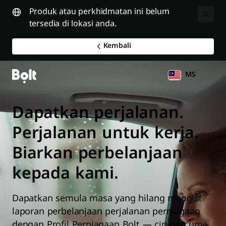
Produk atau perkhidmatan ini belum
tersedia di lokasi anda.
Kembali
MS
Dapatkan perjalanan.
Perjalanan untuk kerja.
Biarkan perbelanjaan
kepada kami.
Dapatkan semula masa yang hilang mengisi
laporan perbelanjaan perjalanan perniagaan
dengan Profil Perniagaan Bolt — ciri percuma