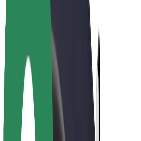
Bolt for Business
Basikal elektrik
Bolt Plus
Jana pendapatan dengan Bolt
Pemandu
Pendapatan pemandu
Kurier
Pendapatan kurier
Peniaga Bolt Food
Fleet
Francais
Syarikat