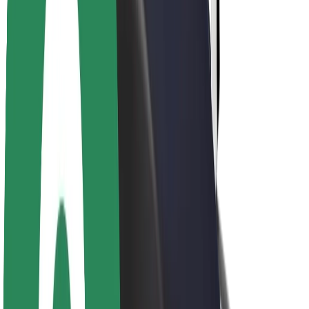
Kerjaya
Mengenai Bolt
Kelestarian di Bolt
Project Zero
Blog
Bilik berita
Penduan penjenamaan
Misi
Hubungan pelabur
Kepimpinan
Jenama
Media
Dana Bandar
Keselamatan