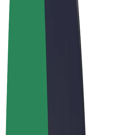
Terma & Syarat
Privasi
Cookies
© 2026 Bolt Technology OÜ
Produk
Perjalanan
Skuter
Bolt Market
Bolt Food
Bolt Drive