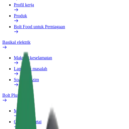
Profil kerja
Produk
Bolt Food untuk Perniagaan
Basikal elektrik
Makmal keselamatan
Laporkan masalah
Soalan Lazim
Bolt Plus
Manfaat
Cara menyertai