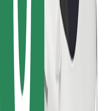
Cari makanan kegemaran anda!
Muat turun aplikasi Bolt Food