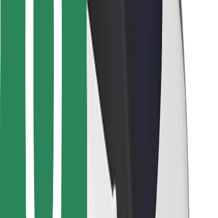
Untuk kurier
Bolt Food
Untuk pemilik fleet
Untuk Restoran
Bolt for Business
Lain-lain
Pembekal
Terma & Syarat
Cookies
Keselamatan
Dapatkan perjalanan dalam beberapa minit!
Muat turun aplikasi Bolt