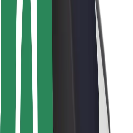
Keselamatan penunggang
Keselamatan Pemandu
Keselamatan Skuter
Makmal keselamatan
Bandar
Lokasi
Solusi Bandar
Lapangan terbang
Stesen Pengecas Bolt
Sokongan
Untuk penunggang
Untuk pemandu