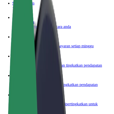
Soalan Lazim
Jadi pemandu
Jana pendapatan mengikut cara anda
Jadi kurier
Hantar makanan dan terima bayaran setiap minggu
Tambah restoran atau kedai
Capai lebih ramai pelanggan dan tingkatkan pendapatan
Daftar sebagai pemilik fleet
Tambah fleet anda di Bolt dan tingkatkan pendapatan
Bolt for Business
Produk dan perkhidmatan Bolt dipertingkatkan untuk
perniagaan anda