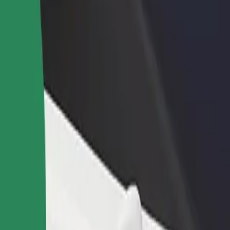
ah restoran atau kedai
Daftar sebagai pemilik fleet
B
i lebih ramai pelanggan dan
Tambah fleet anda di Bolt dan
P
katkan pendapatan
tingkatkan pendapatan
u
i perkhidmatan kami dan cari yang sesuai untuk perjalanan anda.
Muat turun aplikasi