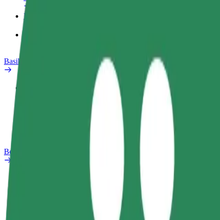
Produk
Bolt Food untuk Perniagaan
Basikal elektrik
Makmal keselamatan
Laporkan masalah
Soalan Lazim
Bolt Plus
Manfaat
Cara menyertai
Soalan Lazim