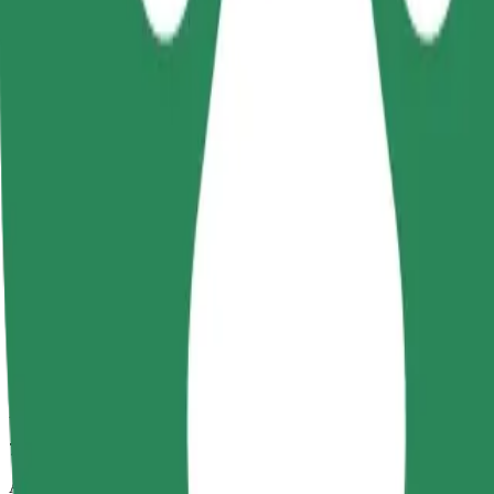
7 min
Anggaran jarak
3.3 km
Penumpang
1-4
Anggaran tambang
PLN 18.20
Keselesaan
Kereta lebih besar dengan ruang kaki dan simpanan yang lebih luas
Anggaran masa perjalanan
7 min
Anggaran jarak