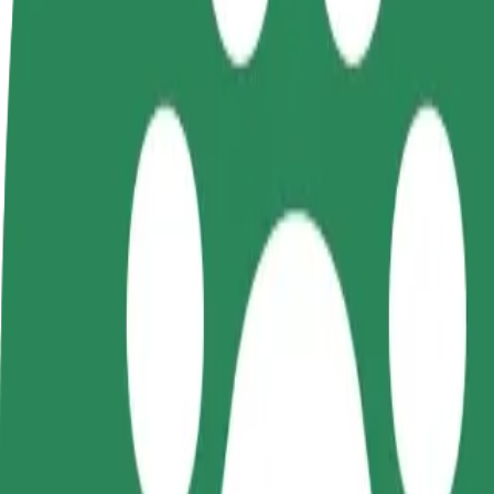
Jadi pemandu
Jadi kurier
Tamb
Jana pendapatan
Hantar makanan dan terima
Capa
mengikut cara anda
bayaran setiap minggu
ting
Cara ke Forum Koszalin dari Galeria Kosmos (3)
Cari cara terbaik ke Forum Koszalin dari Galeria Kosmos (3)? Teroka
Daripada
Galeria Kosmos (3)
Ke
Forum Koszalin
Kemudahan dan keselesaan hanya beberapa tap sahaja!
Bolt
Perjalanan boleh harap dengan kereta bersaiz sederhana.
Anggaran masa perjalanan