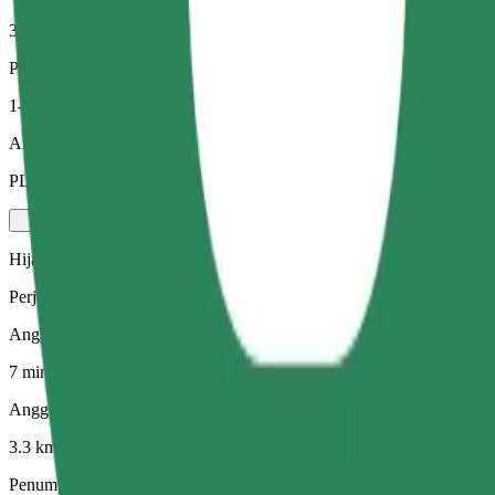
3.3 km
Penumpang
1-4
Anggaran tambang
PLN 21.60
Hijau
Perjalanan efisien dengan kenderaan hibrid dan elektrik
Anggaran masa perjalanan
7 min
Anggaran jarak
3.3 km
Penumpang