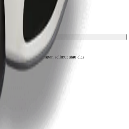
uk mesti dilindungi dengan selimut atau alas.