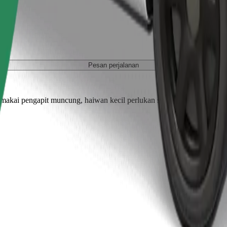
Pesan perjalanan
akai pengapit muncung, haiwan kecil perlukan sangkar, dan tempat dud