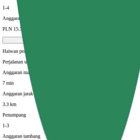
1-4
Anggaran tambang
PLN 15.70
Haiwan peliharaan
Perjalanan untuk anda dan haiwan kesayangan anda. Anjing mesti mem
Anggaran masa perjalanan
7 min
Anggaran jarak
3.3 km
Penumpang
1-3
Anggaran tambang