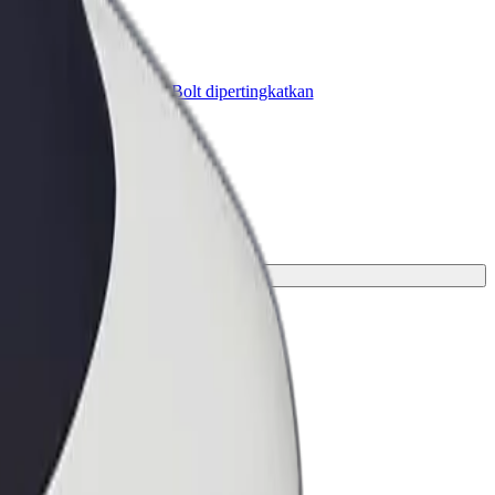
olt for Business
roduk dan perkhidmatan Bolt dipertingkatkan
ntuk perniagaan anda