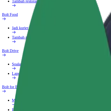
Tambah restoran atau kedai
Bolt Food
Jadi kurier
Tambah restoran atau kedai
Bolt Drive
Soalan Lazim
Laporkan kenderaan
Bolt for Business
Manfaat
Profil kerja