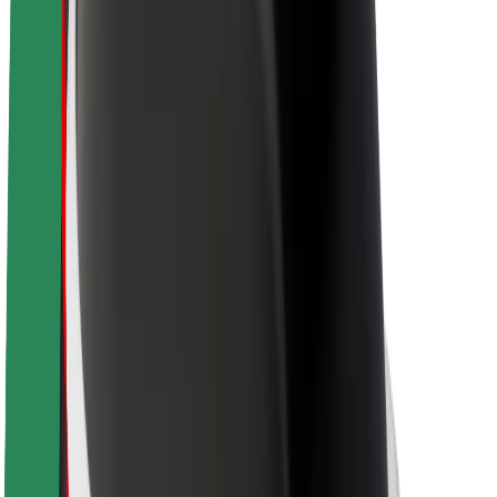
Over Bolt
Duurzaamheid bij Bolt
Project Zero
Blog
Nieuws
Merkrichtlijnen
Missie
Investeerdersrelaties
Leiderschap
Merk
Media
Urban Fund
Veiligheid