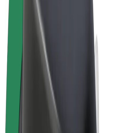
Algemene voorwaarden
Privacy
Cookies
© 2026 Bolt Technology OÜ
Producten
Ritten
E-Steps
Bolt Market
Bolt Food
Bolt Drive
Bolt for Business