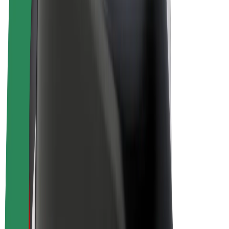
E-bikes
Bolt Plus
Verdienen met Bolt
Chauffeurs
Verdiensten voor chauffeurs
Bezorgers
Verdiensten voor bezorgers
Bolt Food-handelaren
Fleet Owner
Franchises
Bedrijf
Carrière