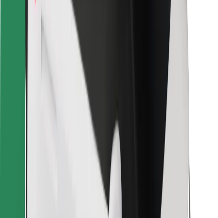
Voor bezorgers
Bolt Food
Voor fleet owners
Voor restaurants
Bolt for Business
Overig
Leveranciers
Algemene voorwaarden
Cookies
Beveiliging
Slechts enkele minuten verwijderd van je rit!
Download Bolt app