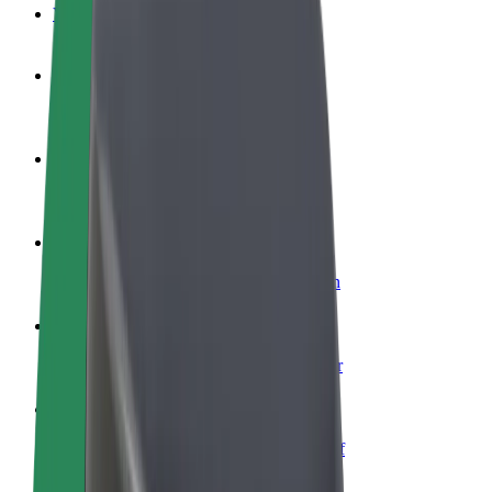
Veelgestelde Vragen
Word een chauffeur
Verdien geld op jouw voorwaarden
Wordt bezorger
Bezorg eten en krijg elke week betaald
Voeg een restaurant of winkel toe
Krijg meer klanten en verhoog inkomsten
Meld je aan als Fleet-eigenaar
Voeg je fleet toe aan Bolt en verdien meer
Bolt for Business
Bolt-producten en -services voor je bedrijf