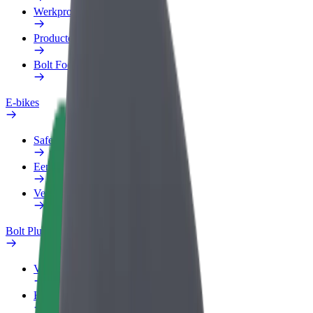
Werkprofiel
Producten
Bolt Food voor Business
E-bikes
Safety Lab
Een probleem melden
Veelgestelde vragen
Bolt Plus
Voordelen
Hoe werkt het