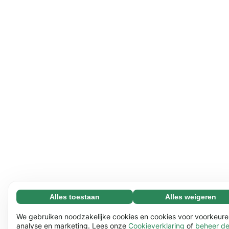
Alles toestaan
Alles weigeren
Noodzakelijk (65)
Noodzakelijke cookies helpen onze website bruikbaar te
Meer informatie
We gebruiken noodzakelijke cookies en cookies voor voorkeure
maken door basisfuncties mogelijk te maken, zoals
analyse en marketing. Lees onze
Cookieverklaring
of
beheer d