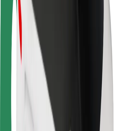
Veiligheid voor passagiers
Veiligheid voor chauffeurs
Veiligheid E-steps
Safety Lab
Steden
Locaties
Stadsoplossingen
Luchthavens
Bolt Laadstations
Support
Voor passagiers
Voor chauffeurs