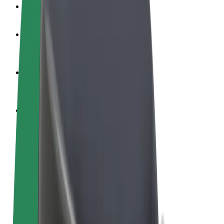
Veelgestelde Vragen
Word een chauffeur
Verdien geld op jouw voorwaarden
Wordt bezorger
Bezorg eten en krijg elke week betaald
Voeg een restaurant of winkel toe
Krijg meer klanten en verhoog inkomsten
Meld je aan als Fleet-eigenaar
Voeg je fleet toe aan Bolt en verdien meer
Bolt for Business
Bolt-producten en -services voor je bedrijf