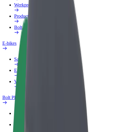
Werkprofiel
Producten
Bolt Food voor Business
E-bikes
Safety Lab
Een probleem melden
Veelgestelde vragen
Bolt Plus
Voordelen
Hoe werkt het