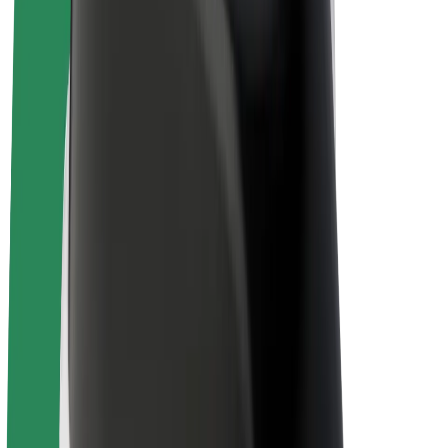
E-bikes
Bolt Plus
Verdienen met Bolt
Chauffeurs
Verdiensten voor chauffeurs
Bezorgers
Verdiensten voor bezorgers
Bolt Food-handelaren
Fleet Owner
Franchises
Bedrijf
Carrière