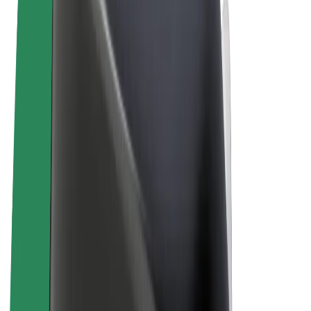
Algemene voorwaarden
Privacy
Cookies
© 2026 Bolt Technology OÜ
Producten
Ritten
E-Steps
Bolt Market
Bolt Food
Bolt Drive
Bolt for Business