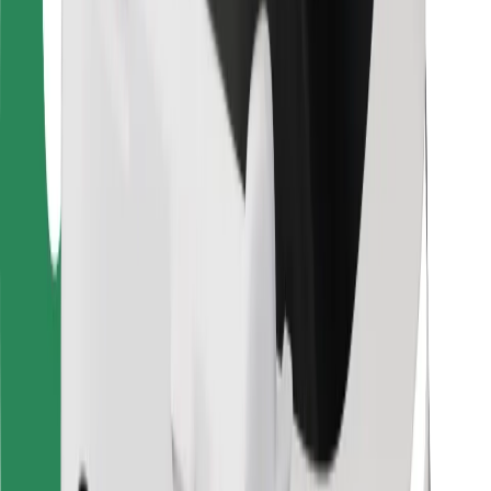
Voor bezorgers
Bolt Food
Voor fleet owners
Voor restaurants
Bolt for Business
Overig
Leveranciers
Algemene voorwaarden
Cookies
Beveiliging
Slechts enkele minuten verwijderd van je rit!
Download Bolt app