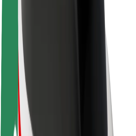
Over Bolt
Duurzaamheid bij Bolt
Project Zero
Blog
Nieuws
Merkrichtlijnen
Missie
Investeerdersrelaties
Leiderschap
Merk
Media
Urban Fund
Veiligheid