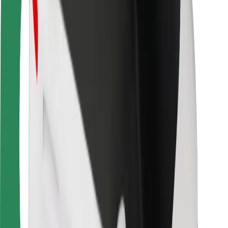
Veiligheid voor passagiers
Veiligheid voor chauffeurs
Veiligheid E-steps
Safety Lab
Steden
Locaties
Stadsoplossingen
Luchthavens
Bolt Laadstations
Support
Voor passagiers
Voor chauffeurs