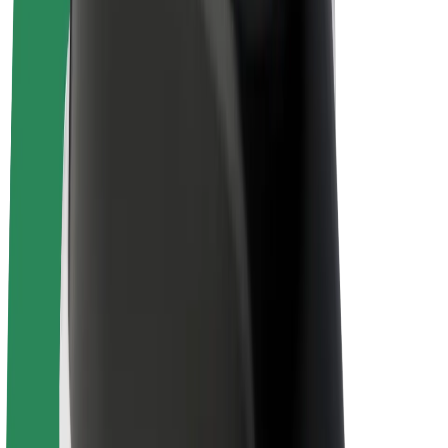
E-bikes
Bolt Plus
Verdienen met Bolt
Chauffeurs
Verdiensten voor chauffeurs
Bezorgers
Verdiensten voor bezorgers
Bolt Food-handelaren
Fleet Owner
Franchises
Bedrijf
Carrière