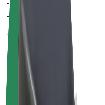
Veelgestelde Vragen
Word een chauffeur
Verdien geld op jouw voorwaarden
Wordt bezorger
Bezorg eten en krijg elke week betaald
Voeg een restaurant of winkel toe
Krijg meer klanten en verhoog inkomsten
Meld je aan als Fleet-eigenaar
Voeg je fleet toe aan Bolt en verdien meer
Bolt for Business
Bolt-producten en -services voor je bedrijf