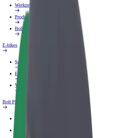
Werkprofiel
Producten
Bolt Food voor Business
E-bikes
Safety Lab
Een probleem melden
Veelgestelde vragen
Bolt Plus
Voordelen
Hoe werkt het