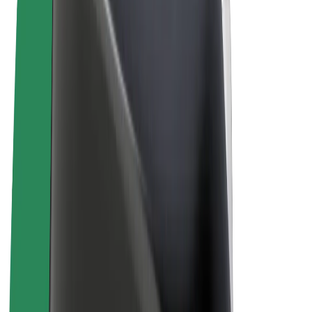
Algemene voorwaarden
Privacy
Cookies
© 2026 Bolt Technology OÜ
Producten
Ritten
E-Steps
Bolt Market
Bolt Food
Bolt Drive
Bolt for Business