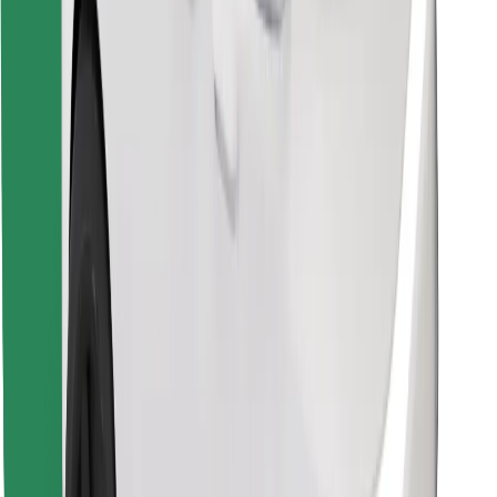
Vind je favoriete maaltijden!
Download de Bolt Food-app