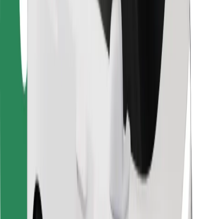
Voor bezorgers
Bolt Food
Voor fleet owners
Voor restaurants
Bolt for Business
Overig
Leveranciers
Algemene voorwaarden
Cookies
Beveiliging
Slechts enkele minuten verwijderd van je rit!
Download Bolt app