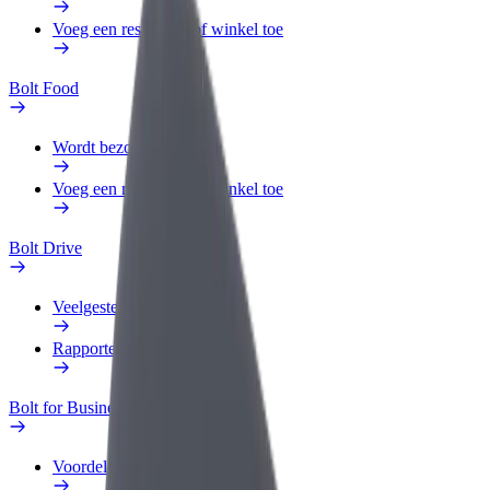
Voeg een restaurant of winkel toe
Bolt Food
Wordt bezorger
Voeg een restaurant of winkel toe
Bolt Drive
Veelgestelde Vragen
Rapporteer een voertuig
Bolt for Business
Voordelen