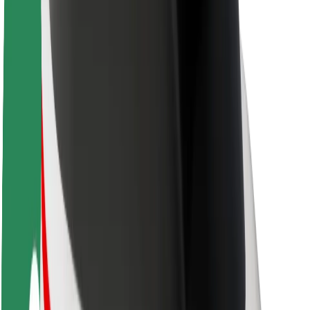
Over Bolt
Duurzaamheid bij Bolt
Project Zero
Blog
Nieuws
Merkrichtlijnen
Missie
Investeerdersrelaties
Leiderschap
Merk
Media
Urban Fund
Veiligheid