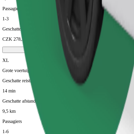
Passagiers
1-3
Geschatte prijs
CZK 278,30
XL
Grote voertuigen met 6 zitplaatsen
Geschatte reistijd
14 min
Geschatte afstand
9,5 km
Passagiers
1-6