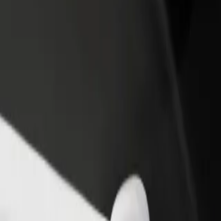
Voeg een restaurant of winkel toe
Meld je aan als Fleet-eigenaar
Krijg meer klanten en verhoog
Voeg je fleet toe aan Bolt en
inkomsten
verdien meer
ny te komen? Bekijk onze services en vind de perfecte dienst voor jo
Download de app