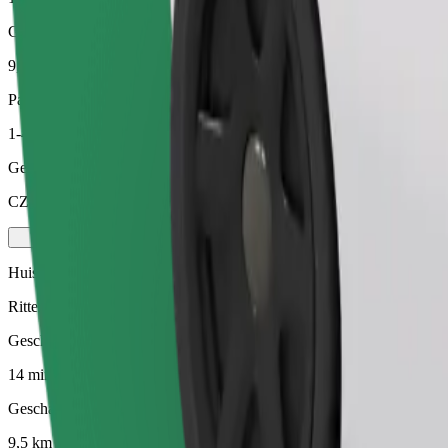
Geschatte afstand
9,5 km
Passagiers
1-4
Geschatte prijs
CZK 333,40
Huisdieren
Ritten voor jou en je huisdier. Honden moeten een muilkorf dragen, 
Geschatte reistijd
14 min
Geschatte afstand
9,5 km