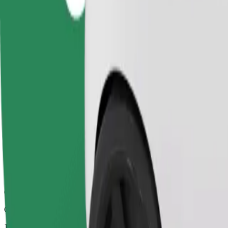
Betrouwbare ritten in standaard middelgrote auto's.
Geschatte reistijd
14 min
Geschatte afstand
9,5 km
Passagiers
1-4
Geschatte prijs
CZK 249,40
Comfort
Grotere auto's met meer beenruimte en opbergruimte
Geschatte reistijd
14 min