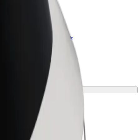
Bolt for Business
Bolt-producten en -services voor je
bedrijf
u.