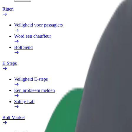
Ritten
Veiligheid voor passagiers
Word een chauffeur
Bolt Send
E-Steps
Veiligheid E-steps
Een probleem melden
Safety Lab
Bolt Market