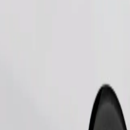
Bestel rit
kleine dieren hebben een reismand nodig en stoelen moeten beschermd 