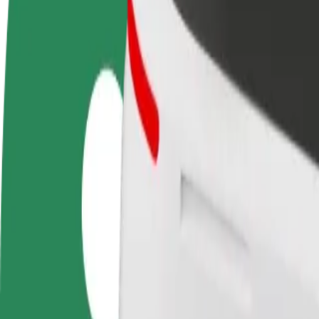
Veelgestelde Vragen
Word een chauffeur
Wordt bezorger
Verdien geld op jouw
Bezorg eten en krijg elke week
voorwaarden
betaald
Van Vaňkovka naar Letiště Brno Tuřany
Op zoek naar de beste manier om van Vaňkovka naar Letiště Brno Tuřa
Van
Vaňkovka
Naar
Letiště Brno Tuřany
Gemak en comfort op slechts een paar tikken afstand!
Bolt