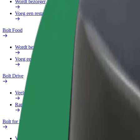
Wordt bezorger
Voeg een restaurant of winkel toe
Bolt Food
Wordt bezorger
Voeg een restaurant of winkel toe
Bolt Drive
Veelgestelde Vragen
Rapporteer een voertuig
Bolt for Business
Voordelen