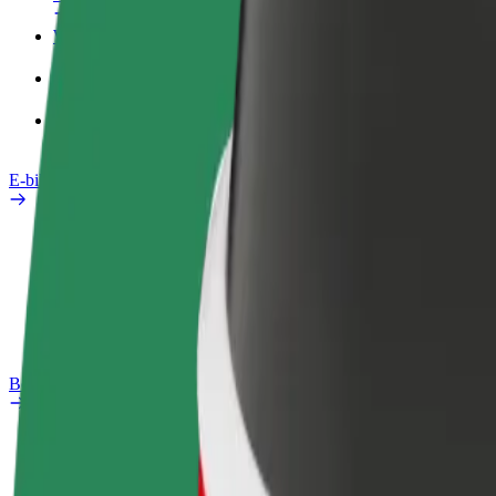
Werkprofiel
Producten
Bolt Food voor Business
E-bikes
Safety Lab
Een probleem melden
Veelgestelde vragen
Bolt Plus
Voordelen
Hoe werkt het