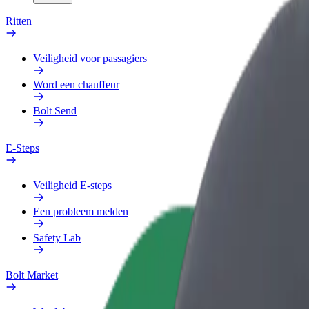
Ritten
Veiligheid voor passagiers
Word een chauffeur
Bolt Send
E-Steps
Veiligheid E-steps
Een probleem melden
Safety Lab
Bolt Market