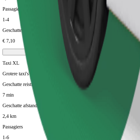
Passagiers
1-4
Geschatte prijs
€ 7,10
Taxi XL
Grotere taxi's met 6 zitplaatsen
Geschatte reistijd
7 min
Geschatte afstand
2,4 km
Passagiers
1-6