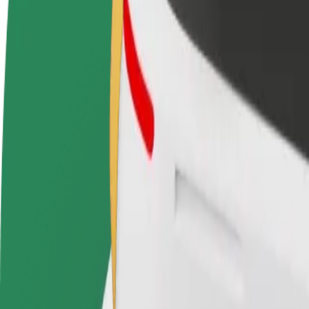
Veelgestelde Vragen
Word een chauffeur
Wordt bezorger
Verdien geld op jouw
Bezorg eten en krijg elke week
voorwaarden
betaald
Van Funchal Cable Car naar Monte Palace Tropical
Op zoek naar de beste manier om van Funchal Cable Car naar Monte P
Van
Funchal Cable Car
Naar
Monte Palace Tropical Garden
Gemak en comfort op slechts een paar tikken afstand!
Bolt