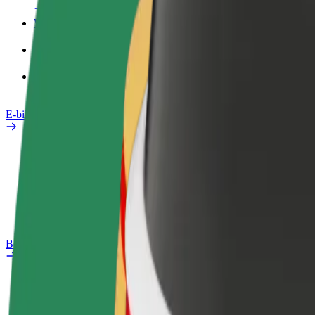
Werkprofiel
Producten
Bolt Food voor Business
E-bikes
Safety Lab
Een probleem melden
Veelgestelde vragen
Bolt Plus
Voordelen
Hoe werkt het