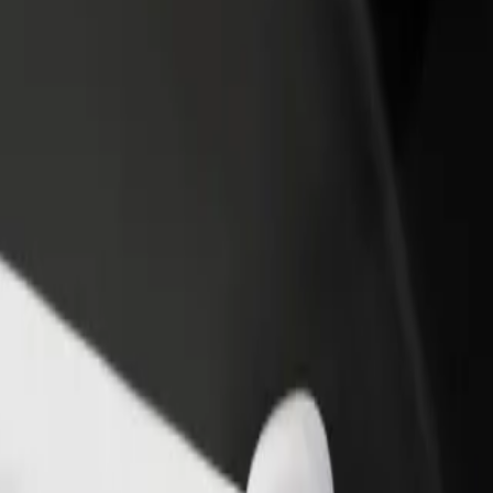
Voeg een restaurant of winkel toe
Meld je aan als Fleet-eigenaar
Krijg meer klanten en verhoog
Voeg je fleet toe aan Bolt en
inkomsten
verdien meer
 Garden
alace Tropical Garden te komen? Bekijk onze services en vind de perfe
Download de app