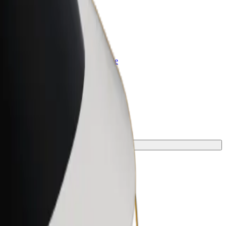
Bolt for Business
Bolt-producten en -services voor je
bedrijf
cte dienst voor jou.