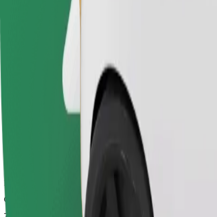
Betrouwbare ritten in standaard middelgrote auto's.
Geschatte reistijd
7 min
Geschatte afstand
2,4 km
Passagiers
1-4
Geschatte prijs
€ 5,70
Electric
Efficiënte ritten in volledig elektrische voertuigen
Geschatte reistijd
7 min