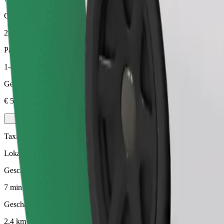
Geschatte afstand
2,4 km
Passagiers
1-4
Geschatte prijs
€ 5,50
Taxi
Lokale taxi's tot je dienst
Geschatte reistijd
7 min
Geschatte afstand
2,4 km