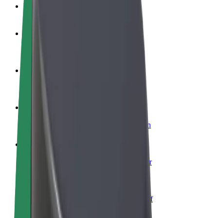
Veelgestelde Vragen
Word een chauffeur
Verdien geld op jouw voorwaarden
Wordt bezorger
Bezorg eten en krijg elke week betaald
Voeg een restaurant of winkel toe
Krijg meer klanten en verhoog inkomsten
Meld je aan als Fleet-eigenaar
Voeg je fleet toe aan Bolt en verdien meer
Bolt for Business
Bolt-producten en -services voor je bedrijf