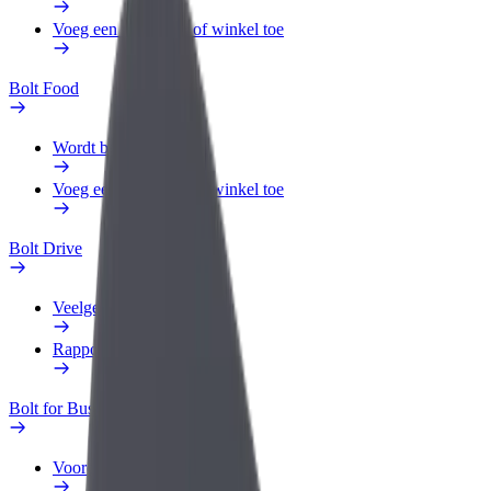
Voeg een restaurant of winkel toe
Bolt Food
Wordt bezorger
Voeg een restaurant of winkel toe
Bolt Drive
Veelgestelde Vragen
Rapporteer een voertuig
Bolt for Business
Voordelen