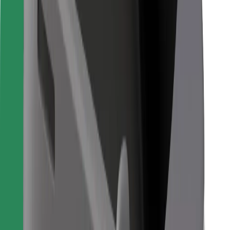
Voor bezorgers
Bolt Food
Voor fleet owners
Voor restaurants
Bolt for Business
Overig
Leveranciers
Algemene voorwaarden
Cookies
Beveiliging
Slechts enkele minuten verwijderd van je rit!
Download Bolt app