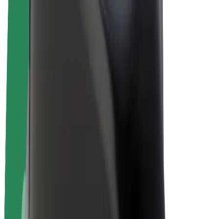
E-bikes
Bolt Plus
Verdienen met Bolt
Chauffeurs
Verdiensten voor chauffeurs
Bezorgers
Verdiensten voor bezorgers
Bolt Food-handelaren
Fleet Owner
Franchises
Bedrijf
Carrière