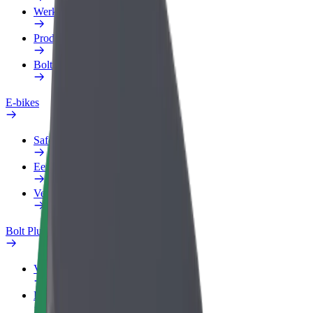
Werkprofiel
Producten
Bolt Food voor Business
E-bikes
Safety Lab
Een probleem melden
Veelgestelde vragen
Bolt Plus
Voordelen
Hoe werkt het