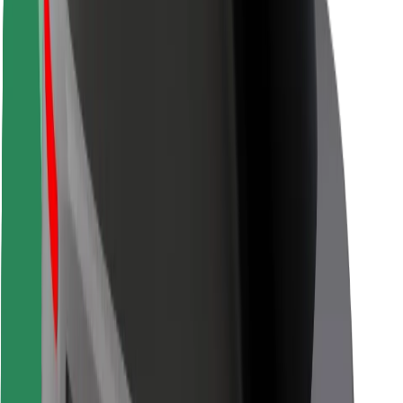
Veiligheid voor passagiers
Veiligheid voor chauffeurs
Veiligheid E-steps
Safety Lab
Steden
Locaties
Stadsoplossingen
Luchthavens
Bolt Laadstations
Support
Voor passagiers
Voor chauffeurs