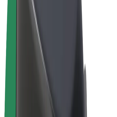
Algemene voorwaarden
Privacy
Cookies
© 2026 Bolt Technology OÜ
Producten
Ritten
E-Steps
Bolt Market
Bolt Food
Bolt Drive
Bolt for Business