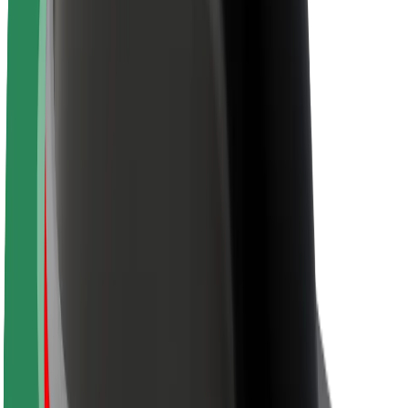
Over Bolt
Duurzaamheid bij Bolt
Project Zero
Blog
Nieuws
Merkrichtlijnen
Missie
Investeerdersrelaties
Leiderschap
Merk
Media
Urban Fund
Veiligheid