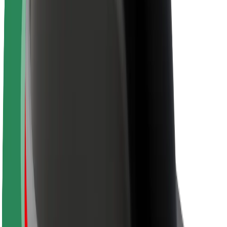
Duurzaamheid bij Bolt
Project Zero
Blog
Nieuws
Merkrichtlijnen
Missie
Investeerdersrelaties
Leiderschap
Merk
Media
Urban Fund
Veiligheid
Veiligheid voor passagiers