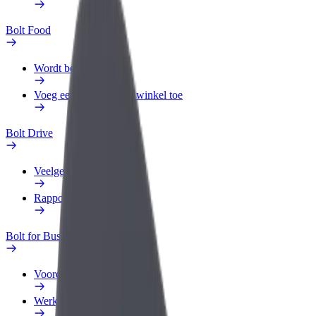
Bolt Food
Wordt bezorger
Voeg een restaurant of winkel toe
Bolt Drive
Veelgestelde Vragen
Rapporteer een voertuig
Bolt for Business
Voordelen
Werkprofiel