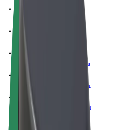
Word een chauffeur
Verdien geld op jouw voorwaarden
Wordt bezorger
Bezorg eten en krijg elke week betaald
Voeg een restaurant of winkel toe
Krijg meer klanten en verhoog inkomsten
Meld je aan als Fleet-eigenaar
Voeg je fleet toe aan Bolt en verdien meer
Bolt for Business
Bolt-producten en -services voor je bedrijf