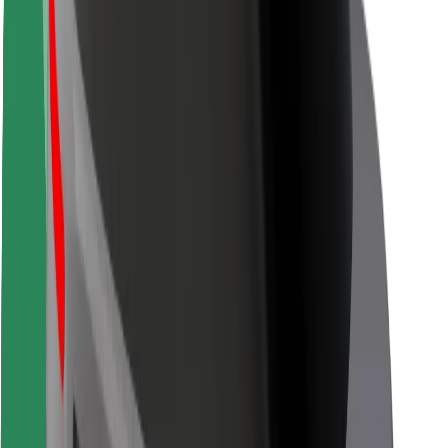
Veiligheid voor chauffeurs
Veiligheid E-steps
Safety Lab
Steden
Locaties
Stadsoplossingen
Luchthavens
Bolt Laadstations
Support
Voor passagiers
Voor chauffeurs
Voor bezorgers