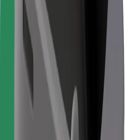
Bolt Food
Voor fleet owners
Voor restaurants
Bolt for Business
Overig
Leveranciers
Algemene voorwaarden
Cookies
Beveiliging
Slechts enkele minuten verwijderd van je rit!
Download Bolt app
Vind je favoriete maaltijden!