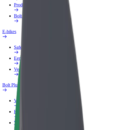
Producten
Bolt Food voor Business
E-bikes
Safety Lab
Een probleem melden
Veelgestelde vragen
Bolt Plus
Voordelen
Hoe werkt het
Veelgestelde Vragen