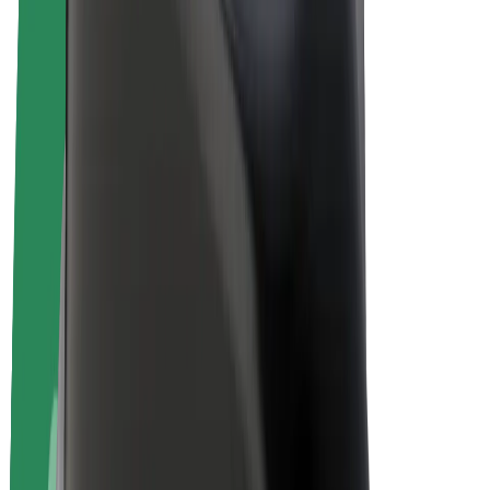
Bolt Plus
Verdienen met Bolt
Chauffeurs
Verdiensten voor chauffeurs
Bezorgers
Verdiensten voor bezorgers
Bolt Food-handelaren
Fleet Owner
Franchises
Bedrijf
Carrière
Over Bolt