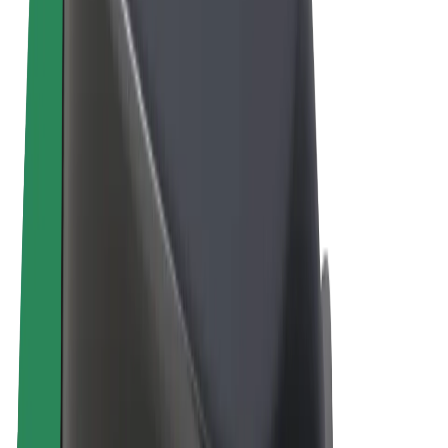
Algemene voorwaarden
Privacy
Cookies
© 2026 Bolt Technology OÜ
Producten
Ritten
E-Steps
Bolt Market
Bolt Food
Bolt Drive
Bolt for Business
E-bikes