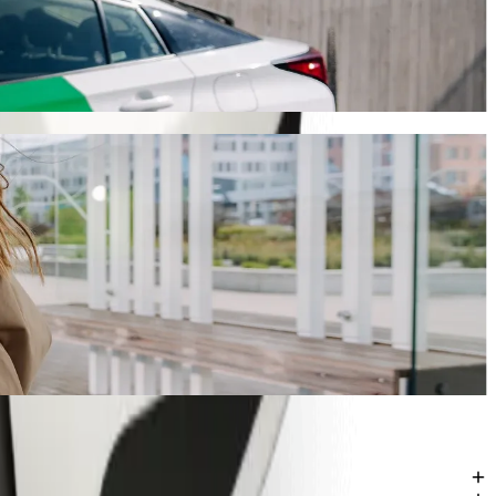
 tar denne turen ca. 14 min og koster omtrent 2 197,30 NGN NGN.