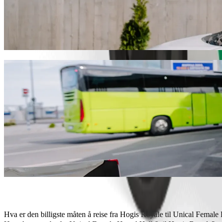
Reis fra Hogis Royale til Unical Female H
Vi anbefaler at du velger Bolt samkjøring hvis du leter etter den bes
Uansett hva som skjer finner vi det perfekte kjøretøyet til deg.
Last ned Bolt-appen
Bolt-tjenester for å reise fra Hogis Royale
Mye bagasje? Bestill våre XL-biler for opptil 6 personer.
Trenger du å ankomme med stil? Prøv Bolts førsteklasses biler.
Reiser du med barn? Bestill en barnevennlig tur med beltesete.
Blir kjæledyret ditt med? Prøv våre dyrevennlige turer.
Trenger du ekstra hjelp? Vår assistansekategori tilbyr rullestoltilp
Rimelige turer? Nyt en kompaktbil for lavere pris med Bolt basis.
Last ned Bolt-appen
Hva er den billigste måten å reise fra Hogis Royale til Unical Female 