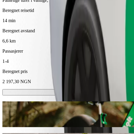
Pålitelige turer i vanlige, mellomstore biler.
Beregnet reisetid
14 min
Beregnet avstand
6,6 km
Passasjerer
1-4
Beregnet pris
2 197,30 NGN
Sparkesykler eller el-sykler
Kom deg rundt i Calabar med sparkesykler eller el-sykler
Last ned Bolt-appen