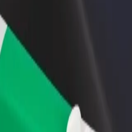
estaurant eller butikk
Registrer deg som flåteeier
Bolt for Busi
re kunder og øk
Legg til flåten din i Bolt og øk
Bolt-produkte
inntekten
virksomheten
e Hostel Hall 8
ale Hostel Hall 8? Utforsk tjenestene våre og finn den perfekte turen.
Last ned appen