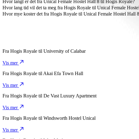
Den rimeligste måten å reise fra Hogis Royale til Unical Female Hos
Hvor langt er det fra Unical Female Hostel Hall 8 til Hogis Royale?
Unical Female Hostel Hall 8 er omtrent 6,6 km fra Hogis Royale.
Hvor lang tid vil det ta meg fra Hogis Royale til Unical Female Hoste
Det tar omtrent 14 min fra Hogis Royale til Unical Female Hostel Hal
Hvor mye koster det fra Hogis Royale til Unical Female Hostel Hall 
Prisen fra Hogis Royale til Unical Female Hostel Hall 8 med Bolt 
Fra
Hogis Royale
til
University of Calabar
Vis mer
Fra
Hogis Royale
til
Akai Efa Town Hall
Vis mer
Fra
Hogis Royale
til
De Vast Luxury Apartment
Vis mer
Fra
Hogis Royale
til
Windsworth Hostel Unical
Vis mer