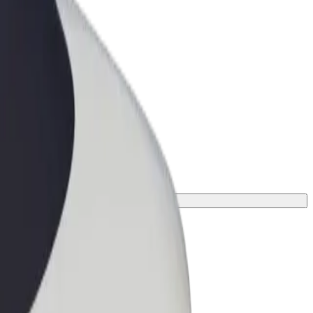
ness
r og tjenester oppskalert for
 din