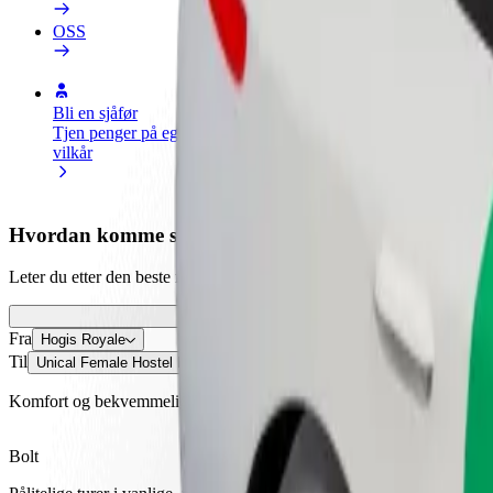
OSS
Bli en sjåfør
Bli et leveringsbud
Legg til en r
Tjen penger på egne
Lever mat og få betalt
Nå ut til fle
vilkår
ukentlig
inntjeningen
Hvordan komme seg fra Hogis Royale til Unical Femal
Leter du etter den beste måten å reise fra Hogis Royale til Unical Fem
Fra
Hogis Royale
Til
Unical Female Hostel Hall 8
Komfort og bekvemmelighet er bare noen trykk unna!
Bolt