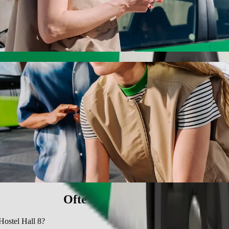
ostel Hall 8 med Bolt samkjøring
te prisen for å reise til Unical Female Hostel Hall 8. Ved å bruke Bolt
 til Unical Female Hostel Hall 8
assede kjøretøy.
Ofte stilte spørsmål
Hostel Hall 8?