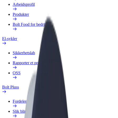
Arbeidsprofil
Produkter
Bolt Food for bedrifter
El-sykler
Sikkerhetslab
Rapporter et problem
OSS
Bolt Pluss
Fordeler
Slik blir du med