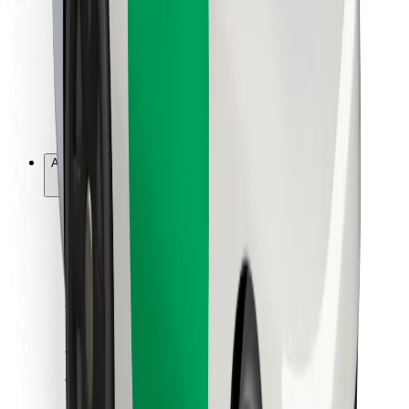
For leveringsbud
Bolt Food
For flåteeiere
For restauranter
Bolt for Business
Annet
Leverandører
Vilkår og betingelser
Informasjonskapsler
Sikkerhet
Få en tur på minutter!
Last ned Bolt-appen