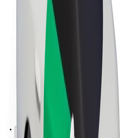
Om Bolt
Bærekraft hos Bolt
Prosjekt Zero
Blogg
Nyhetsrom
Retningslinjer for varemerke
Oppdrag
Investorrelasjoner
Ledelse
Merkevare
Media
Urban Fund
Sikkerhet