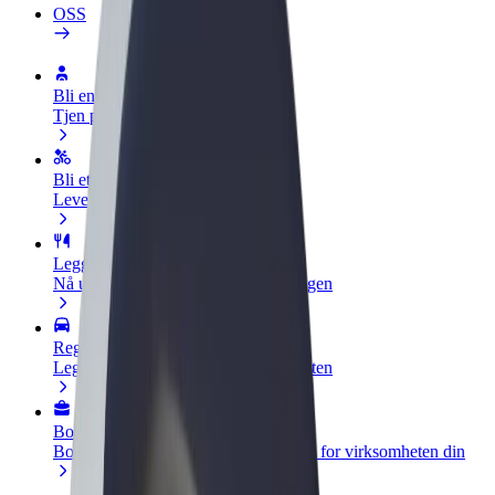
OSS
Bli en sjåfør
Tjen penger på egne vilkår
Bli et leveringsbud
Lever mat og få betalt ukentlig
Legg til en restaurant eller butikk
Nå ut til flere kunder og øk inntjeningen
Registrer deg som flåteeier
Legg til flåten din i Bolt og øk inntekten
Bolt for Business
Bolt-produkter og tjenester oppskalert for virksomheten din