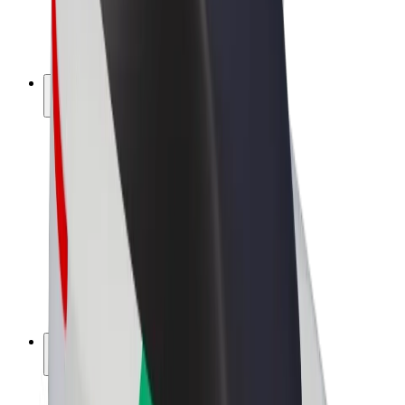
El-sykler
Bolt Pluss
Tjen med Bolt
Sjåfører
Sjåførinntekter
Leveringsbud
Inntekter for leveringsbud
Bolt Food-partnere
Flåter
Franchiser
Bedrift
Karrierer