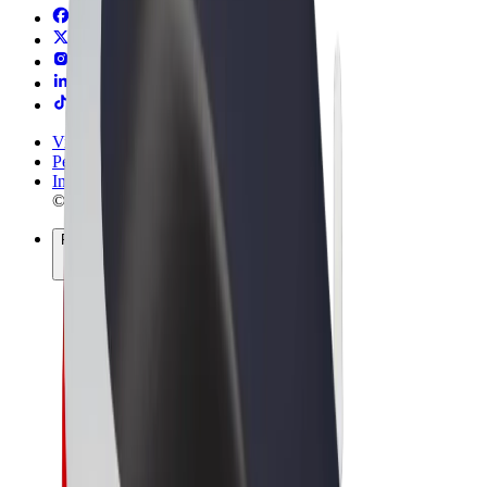
Vilkår og betingelser
Personvern
Informasjonskapsler
© 2026 Bolt Technology OÜ
Produkter
Turer
Sparkesykler
Bolt Market
Bolt Food
Bolt Drive
Bolt for Business