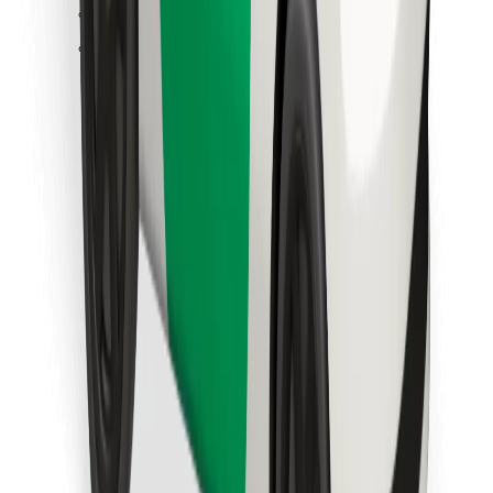
Finn yndlingsmaten din!
Last ned Bolt Food-appen