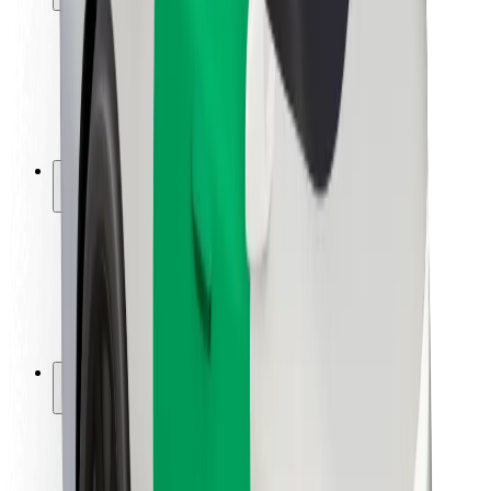
Sikkerhet for passasjer
Sjåførsikkerhet
Sikkerhet for sparkesykler
Sikkerhetslab
Byer
Steder
Byløsninger
Flyplasser
Bolt-ladestasjoner
Brukerstøtte
For passasjerer
For sjåfører