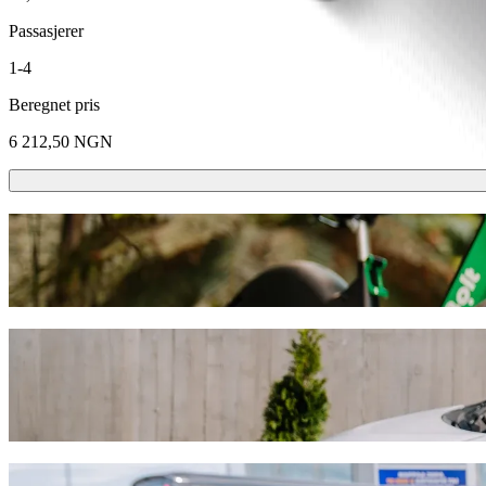
Passasjerer
1-4
Beregnet pris
6 212,50 NGN
Sparkesykler eller el-sykler
Kom deg rundt i Lagos med sparkesykler eller el-sykler
Last ned Bolt-appen
Reis fra Lekki phase one til God is Good
Vi anbefaler at du velger Bolt samkjøring hvis du leter etter den be
hva som skjer finner vi det perfekte kjøretøyet til deg.
Last ned Bolt-appen
Bolt-tjenester for å reise fra Lekki phase