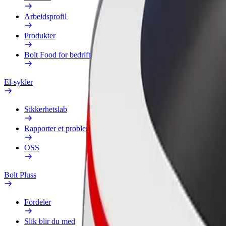
Arbeidsprofil
Produkter
Bolt Food for bedrifter
El-sykler
Sikkerhetslab
Rapporter et problem
OSS
Bolt Pluss
Fordeler
Slik blir du med