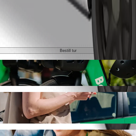
Bestill tur
 Motors Ajah med Bolt samkjøring
ste prisen for å reise til God is Good Motors Ajah. Ved å bruke Bolt ta
 one til God is Good Motors Ajah