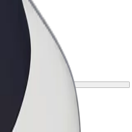
ness
r og tjenester oppskalert for
 din