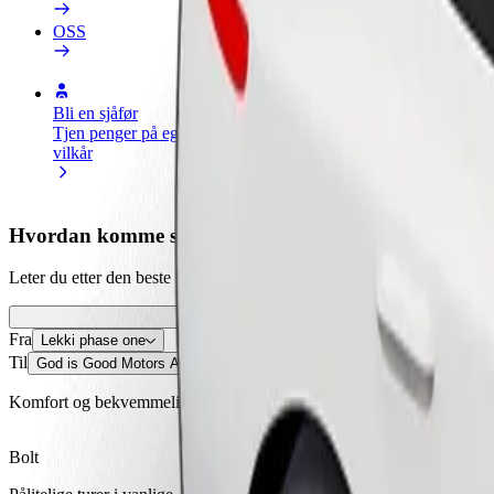
OSS
Bli en sjåfør
Bli et leveringsbud
Legg til en r
Tjen penger på egne
Lever mat og få betalt
Nå ut til fle
vilkår
ukentlig
inntjeningen
Hvordan komme seg fra Lekki phase one til God is 
Leter du etter den beste måten å reise fra Lekki phase one til God is
Fra
Lekki phase one
Til
God is Good Motors Ajah
Komfort og bekvemmelighet er bare noen trykk unna!
Bolt