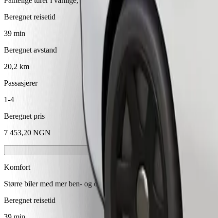
Pålitelige turer i vanlige, mellomstore biler.
Beregnet reisetid
39 min
Beregnet avstand
20,2 km
Passasjerer
1-4
Beregnet pris
7 453,20 NGN
Komfort
Større biler med mer ben- og oppbevaringsplass
Beregnet reisetid
39 min