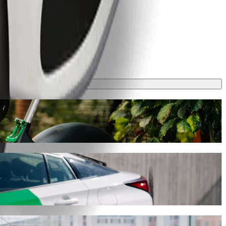
r denne turen ca. 39 min og koster omtrent 6 212,50 NGN NGN. Uansett