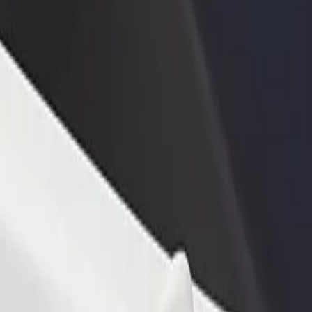
estaurant eller butikk
Registrer deg som flåteeier
Bolt for Busi
re kunder og øk
Legg til flåten din i Bolt og øk
Bolt-produkte
inntekten
virksomheten
Good Motors Ajah
 Good Motors Ajah? Utforsk tjenestene våre og finn den perfekte turen.
Last ned appen