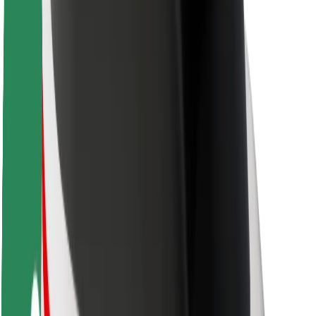
Sikkerhet for passasjer
Sjåførsikkerhet
Sikkerhet for sparkesykler
Sikkerhetslab
Byer
Steder
Byløsninger
Flyplasser
Bolt-ladestasjoner
Brukerstøtte
For passasjerer
For sjåfører