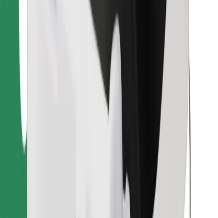
Finn yndlingsmaten din!
Last ned Bolt Food-appen