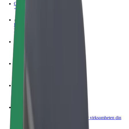
OSS
Bli en sjåfør
Tjen penger på egne vilkår
Bli et leveringsbud
Lever mat og få betalt ukentlig
Legg til en restaurant eller butikk
Nå ut til flere kunder og øk inntjeningen
Registrer deg som flåteeier
Legg til flåten din i Bolt og øk inntekten
Bolt for Business
Bolt-produkter og tjenester oppskalert for virksomheten din