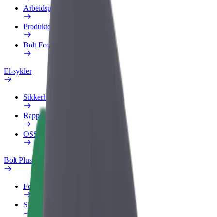
Arbeidsprofil
Produkter
Bolt Food for bedrifter
El-sykler
Sikkerhetslab
Rapporter et problem
OSS
Bolt Pluss
Fordeler
Slik blir du med