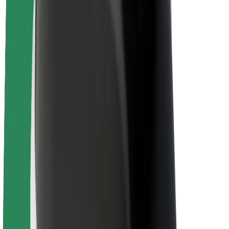
Om Bolt
Bærekraft hos Bolt
Prosjekt Zero
Blogg
Nyhetsrom
Retningslinjer for varemerke
Oppdrag
Investorrelasjoner
Ledelse
Merkevare
Media
Urban Fund
Sikkerhet