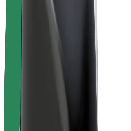
El-sykler
Bolt Pluss
Tjen med Bolt
Sjåfører
Sjåførinntekter
Leveringsbud
Inntekter for leveringsbud
Bolt Food-partnere
Flåter
Franchiser
Bedrift
Karrierer