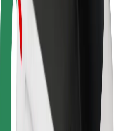
For leveringsbud
Bolt Food
For flåteeiere
For restauranter
Bolt for Business
Annet
Leverandører
Vilkår og betingelser
Informasjonskapsler
Sikkerhet
Få en tur på minutter!
Last ned Bolt-appen