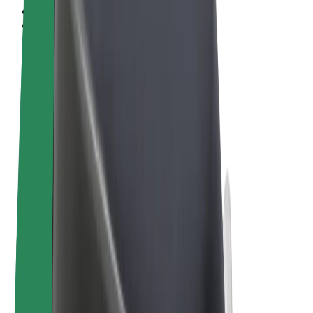
Vilkår og betingelser
Personvern
Informasjonskapsler
© 2026 Bolt Technology OÜ
Produkter
Turer
Sparkesykler
Bolt Market
Bolt Food
Bolt Drive
Bolt for Business