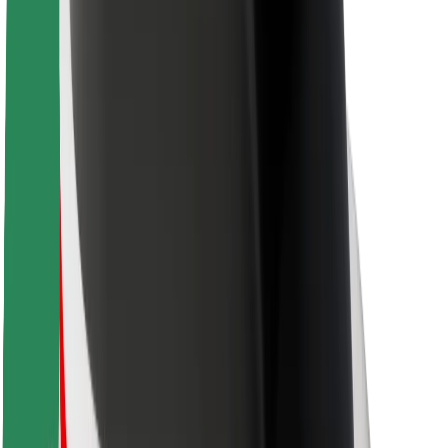
Sikkerhet for passasjer
Sjåførsikkerhet
Sikkerhet for sparkesykler
Sikkerhetslab
Byer
Steder
Byløsninger
Flyplasser
Bolt-ladestasjoner
Brukerstøtte
For passasjerer
For sjåfører