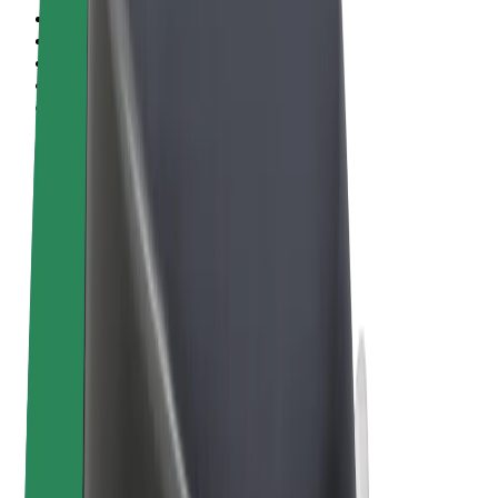
Vilkår og betingelser
Personvern
Informasjonskapsler
© 2026 Bolt Technology OÜ
Produkter
Turer
Sparkesykler
Bolt Market
Bolt Food
Bolt Drive
Bolt for Business