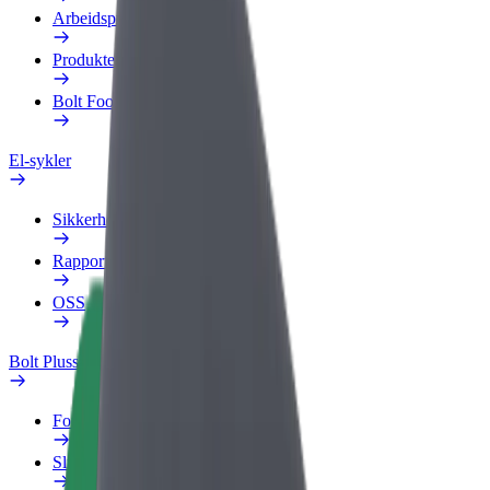
Arbeidsprofil
Produkter
Bolt Food for bedrifter
El-sykler
Sikkerhetslab
Rapporter et problem
OSS
Bolt Pluss
Fordeler
Slik blir du med