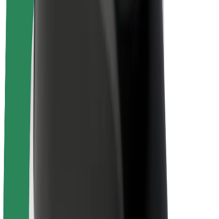
Om Bolt
Bærekraft hos Bolt
Prosjekt Zero
Blogg
Nyhetsrom
Retningslinjer for varemerke
Oppdrag
Investorrelasjoner
Ledelse
Merkevare
Media
Urban Fund
Sikkerhet