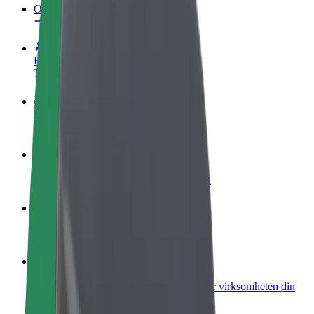
OSS
Bli en sjåfør
Tjen penger på egne vilkår
Bli et leveringsbud
Lever mat og få betalt ukentlig
Legg til en restaurant eller butikk
Nå ut til flere kunder og øk inntjeningen
Registrer deg som flåteeier
Legg til flåten din i Bolt og øk inntekten
Bolt for Business
Bolt-produkter og tjenester oppskalert for virksomheten din