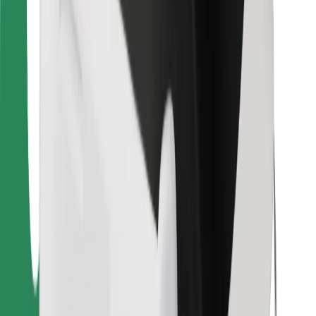
Finn yndlingsmaten din!
Last ned Bolt Food-appen