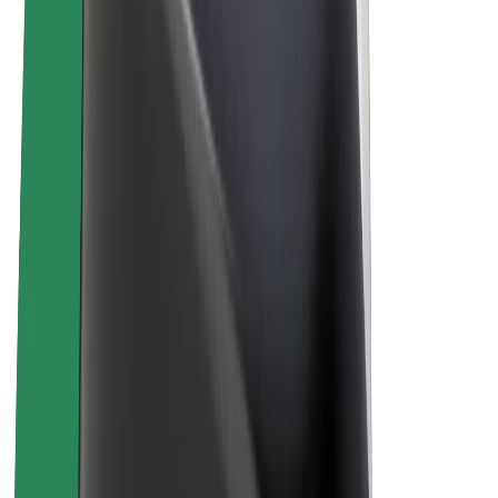
El-sykler
Bolt Pluss
Tjen med Bolt
Sjåfører
Sjåførinntekter
Leveringsbud
Inntekter for leveringsbud
Bolt Food-partnere
Flåter
Franchiser
Bedrift
Karrierer