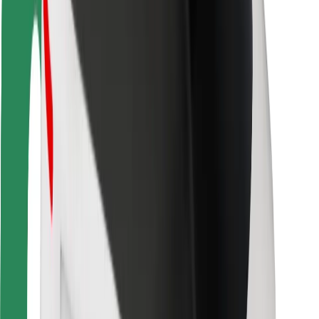
For leveringsbud
Bolt Food
For flåteeiere
For restauranter
Bolt for Business
Annet
Leverandører
Vilkår og betingelser
Informasjonskapsler
Sikkerhet
Få en tur på minutter!
Last ned Bolt-appen