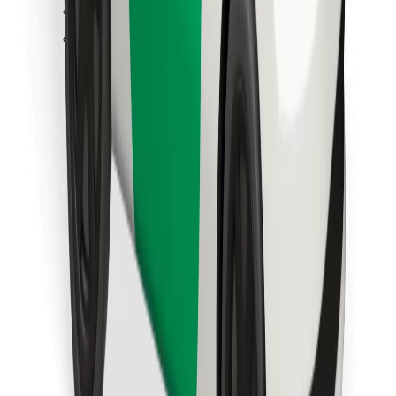
Finn yndlingsmaten din!
Last ned Bolt Food-appen