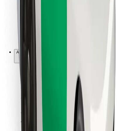
For leveringsbud
Bolt Food
For flåteeiere
For restauranter
Bolt for Business
Annet
Leverandører
Vilkår og betingelser
Informasjonskapsler
Sikkerhet
Få en tur på minutter!
Last ned Bolt-appen