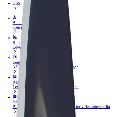
OSS
Bli en sjåfør
Tjen penger på egne vilkår
Bli et leveringsbud
Lever mat og få betalt ukentlig
Legg til en restaurant eller butikk
Nå ut til flere kunder og øk inntjeningen
Registrer deg som flåteeier
Legg til flåten din i Bolt og øk inntekten
Bolt for Business
Bolt-produkter og tjenester oppskalert for virksomheten din