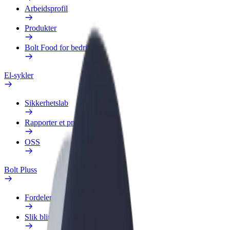
Arbeidsprofil
Produkter
Bolt Food for bedrifter
El-sykler
Sikkerhetslab
Rapporter et problem
OSS
Bolt Pluss
Fordeler
Slik blir du med