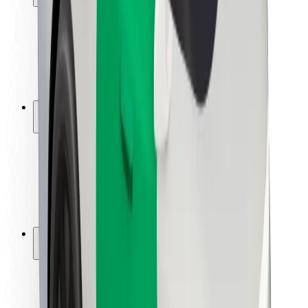
Sikkerhet for passasjer
Sjåførsikkerhet
Sikkerhet for sparkesykler
Sikkerhetslab
Byer
Steder
Byløsninger
Flyplasser
Bolt-ladestasjoner
Brukerstøtte
For passasjerer
For sjåfører