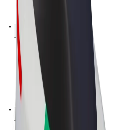
El-sykler
Bolt Pluss
Tjen med Bolt
Sjåfører
Sjåførinntekter
Leveringsbud
Inntekter for leveringsbud
Bolt Food-partnere
Flåter
Franchiser
Bedrift
Karrierer