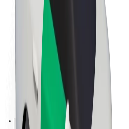
Om Bolt
Bærekraft hos Bolt
Prosjekt Zero
Blogg
Nyhetsrom
Retningslinjer for varemerke
Oppdrag
Investorrelasjoner
Ledelse
Merkevare
Media
Urban Fund
Sikkerhet