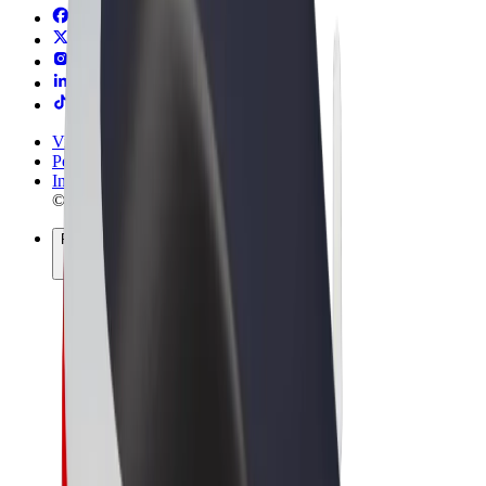
Vilkår og betingelser
Personvern
Informasjonskapsler
© 2026 Bolt Technology OÜ
Produkter
Turer
Sparkesykler
Bolt Market
Bolt Food
Bolt Drive
Bolt for Business