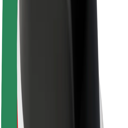
Om Bolt
Bærekraft hos Bolt
Prosjekt Zero
Blogg
Nyhetsrom
Retningslinjer for varemerke
Oppdrag
Investorrelasjoner
Ledelse
Merkevare
Media
Urban Fund
Sikkerhet