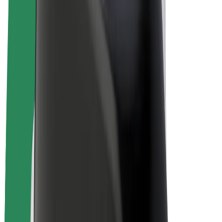
El-sykler
Bolt Pluss
Tjen med Bolt
Sjåfører
Sjåførinntekter
Leveringsbud
Inntekter for leveringsbud
Bolt Food-partnere
Flåter
Franchiser
Bedrift
Karrierer