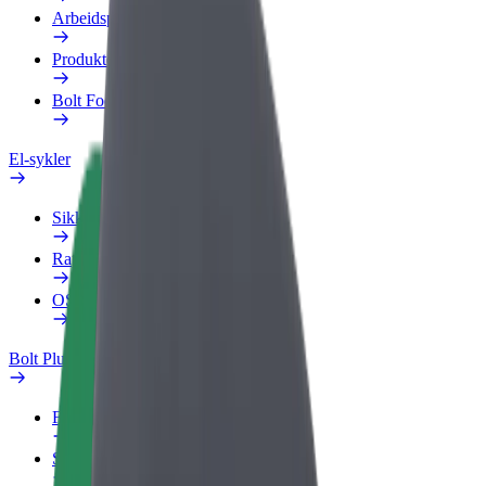
Arbeidsprofil
Produkter
Bolt Food for bedrifter
El-sykler
Sikkerhetslab
Rapporter et problem
OSS
Bolt Pluss
Fordeler
Slik blir du med