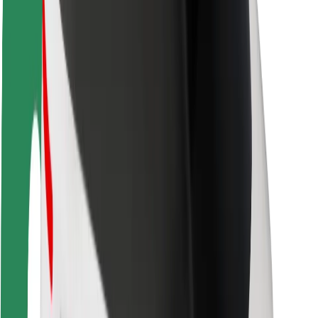
Sikkerhet for passasjer
Sjåførsikkerhet
Sikkerhet for sparkesykler
Sikkerhetslab
Byer
Steder
Byløsninger
Flyplasser
Bolt-ladestasjoner
Brukerstøtte
For passasjerer
For sjåfører