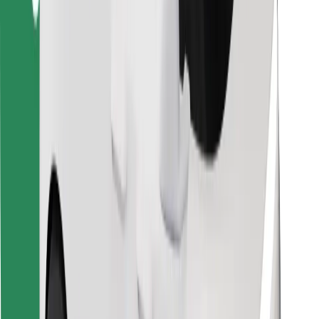
Finn yndlingsmaten din!
Last ned Bolt Food-appen