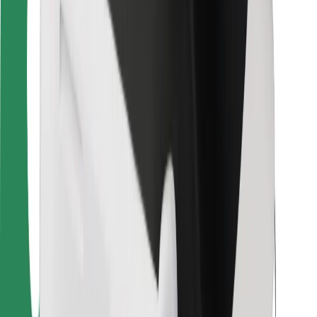
For leveringsbud
Bolt Food
For flåteeiere
For restauranter
Bolt for Business
Annet
Leverandører
Vilkår og betingelser
Informasjonskapsler
Sikkerhet
Få en tur på minutter!
Last ned Bolt-appen