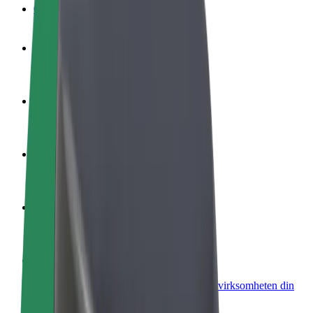
OSS
Bli en sjåfør
Tjen penger på egne vilkår
Bli et leveringsbud
Lever mat og få betalt ukentlig
Legg til en restaurant eller butikk
Nå ut til flere kunder og øk inntjeningen
Registrer deg som flåteeier
Legg til flåten din i Bolt og øk inntekten
Bolt for Business
Bolt-produkter og tjenester oppskalert for virksomheten din