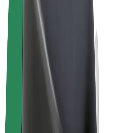
Vilkår og betingelser
Personvern
Informasjonskapsler
© 2026 Bolt Technology OÜ
Produkter
Turer
Sparkesykler
Bolt Market
Bolt Food
Bolt Drive
Bolt for Business