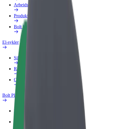
Arbeidsprofil
Produkter
Bolt Food for bedrifter
El-sykler
Sikkerhetslab
Rapporter et problem
OSS
Bolt Pluss
Fordeler
Slik blir du med