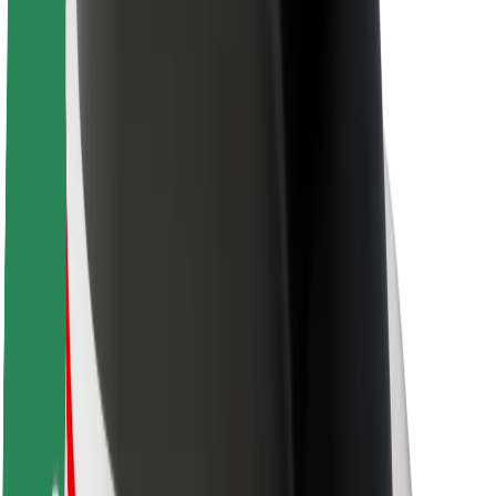
Om Bolt
Bærekraft hos Bolt
Prosjekt Zero
Blogg
Nyhetsrom
Retningslinjer for varemerke
Oppdrag
Investorrelasjoner
Ledelse
Merkevare
Media
Urban Fund
Sikkerhet