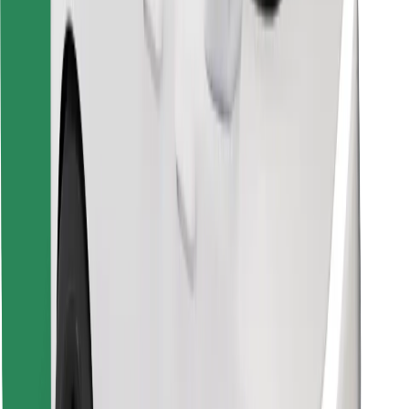
Finn yndlingsmaten din!
Last ned Bolt Food-appen