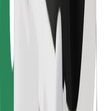
For leveringsbud
Bolt Food
For flåteeiere
For restauranter
Bolt for Business
Annet
Leverandører
Vilkår og betingelser
Informasjonskapsler
Sikkerhet
Få en tur på minutter!
Last ned Bolt-appen