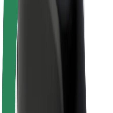
El-sykler
Bolt Pluss
Tjen med Bolt
Sjåfører
Sjåførinntekter
Leveringsbud
Inntekter for leveringsbud
Bolt Food-partnere
Flåter
Franchiser
Bedrift
Karrierer