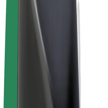
Vilkår og betingelser
Personvern
Informasjonskapsler
© 2026 Bolt Technology OÜ
Produkter
Turer
Sparkesykler
Bolt Market
Bolt Food
Bolt Drive
Bolt for Business