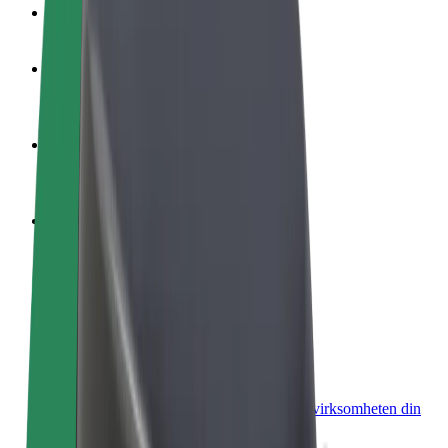
OSS
Bli en sjåfør
Tjen penger på egne vilkår
Bli et leveringsbud
Lever mat og få betalt ukentlig
Legg til en restaurant eller butikk
Nå ut til flere kunder og øk inntjeningen
Registrer deg som flåteeier
Legg til flåten din i Bolt og øk inntekten
Bolt for Business
Bolt-produkter og tjenester oppskalert for virksomheten din