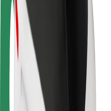
Sikkerhet for passasjer
Sjåførsikkerhet
Sikkerhet for sparkesykler
Sikkerhetslab
Byer
Steder
Byløsninger
Flyplasser
Bolt-ladestasjoner
Brukerstøtte
For passasjerer
For sjåfører