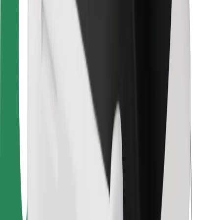
For leveringsbud
Bolt Food
For flåteeiere
For restauranter
Bolt for Business
Annet
Leverandører
Vilkår og betingelser
Informasjonskapsler
Sikkerhet
Få en tur på minutter!
Last ned Bolt-appen