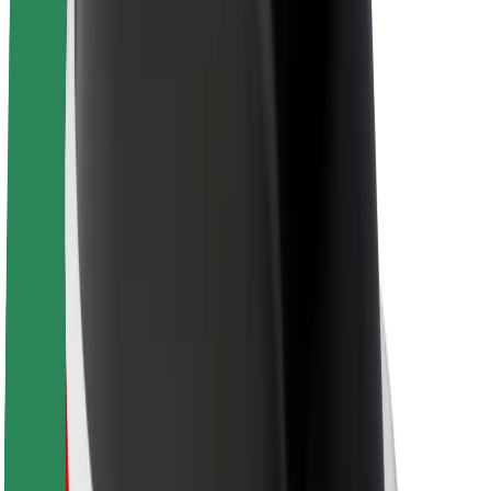
Om Bolt
Bærekraft hos Bolt
Prosjekt Zero
Blogg
Nyhetsrom
Retningslinjer for varemerke
Oppdrag
Investorrelasjoner
Ledelse
Merkevare
Media
Urban Fund
Sikkerhet