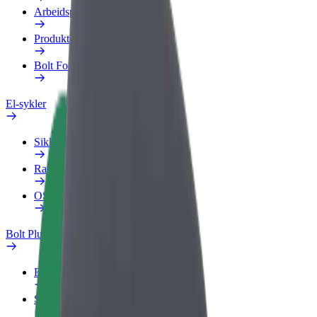
Arbeidsprofil
Produkter
Bolt Food for bedrifter
El-sykler
Sikkerhetslab
Rapporter et problem
OSS
Bolt Pluss
Fordeler
Slik blir du med