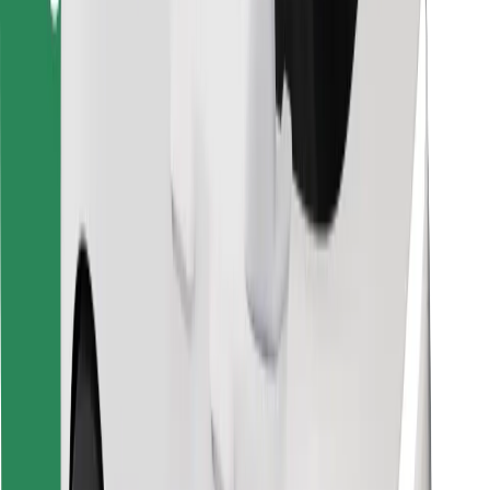
Finn yndlingsmaten din!
Last ned Bolt Food-appen