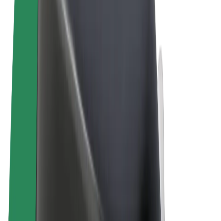
Vilkår og betingelser
Personvern
Informasjonskapsler
© 2026 Bolt Technology OÜ
Produkter
Turer
Sparkesykler
Bolt Market
Bolt Food
Bolt Drive
Bolt for Business