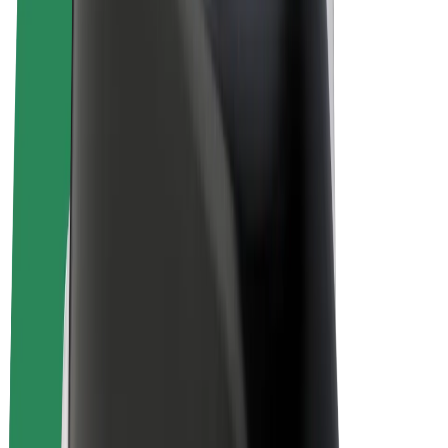
El-sykler
Bolt Pluss
Tjen med Bolt
Sjåfører
Sjåførinntekter
Leveringsbud
Inntekter for leveringsbud
Bolt Food-partnere
Flåter
Franchiser
Bedrift
Karrierer