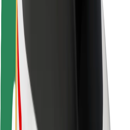
Sjåførsikkerhet
Sikkerhet for sparkesykler
Sikkerhetslab
Byer
Steder
Byløsninger
Flyplasser
Bolt-ladestasjoner
Brukerstøtte
For passasjerer
For sjåfører
For leveringsbud