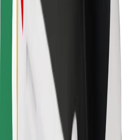
Bolt Food
For flåteeiere
For restauranter
Bolt for Business
Annet
Leverandører
Vilkår og betingelser
Informasjonskapsler
Sikkerhet
Få en tur på minutter!
Last ned Bolt-appen
Finn yndlingsmaten din!