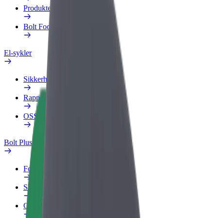
Produkter
Bolt Food for bedrifter
El-sykler
Sikkerhetslab
Rapporter et problem
OSS
Bolt Pluss
Fordeler
Slik blir du med
OSS