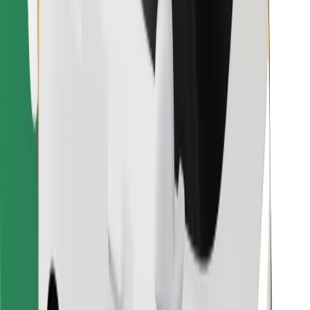
Last ned Bolt Food-appen