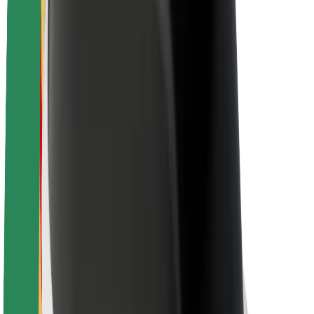
Bærekraft hos Bolt
Prosjekt Zero
Blogg
Nyhetsrom
Retningslinjer for varemerke
Oppdrag
Investorrelasjoner
Ledelse
Merkevare
Media
Urban Fund
Sikkerhet
Sikkerhet for passasjer