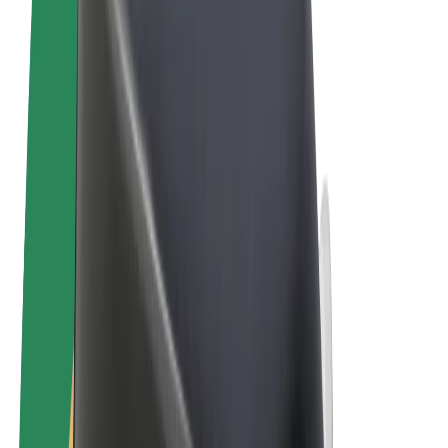
Vilkår og betingelser
Personvern
Informasjonskapsler
© 2026 Bolt Technology OÜ
Produkter
Turer
Sparkesykler
Bolt Market
Bolt Food
Bolt Drive
Bolt for Business
El-sykler