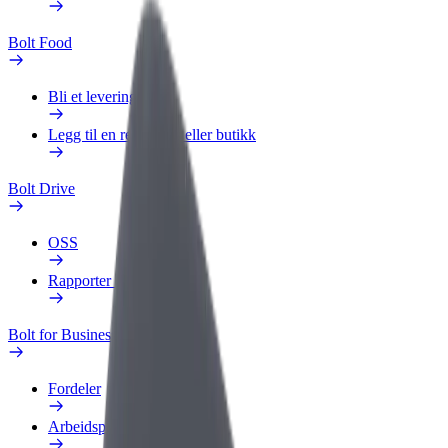
Bolt Food
Bli et leveringsbud
Legg til en restaurant eller butikk
Bolt Drive
OSS
Rapporter et kjøretøy
Bolt for Business
Fordeler
Arbeidsprofil