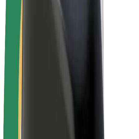
Bolt Pluss
Tjen med Bolt
Sjåfører
Sjåførinntekter
Leveringsbud
Inntekter for leveringsbud
Bolt Food-partnere
Flåter
Franchiser
Bedrift
Karrierer
Om Bolt