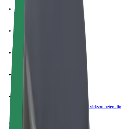
Bli en sjåfør
Tjen penger på egne vilkår
Bli et leveringsbud
Lever mat og få betalt ukentlig
Legg til en restaurant eller butikk
Nå ut til flere kunder og øk inntjeningen
Registrer deg som flåteeier
Legg til flåten din i Bolt og øk inntekten
Bolt for Business
Bolt-produkter og tjenester oppskalert for virksomheten din