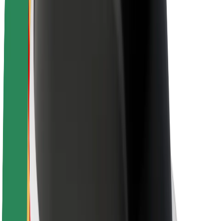
Om Bolt
Bærekraft hos Bolt
Prosjekt Zero
Blogg
Nyhetsrom
Retningslinjer for varemerke
Oppdrag
Investorrelasjoner
Ledelse
Merkevare
Media
Urban Fund
Sikkerhet