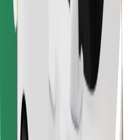
Finn yndlingsmaten din!
Last ned Bolt Food-appen