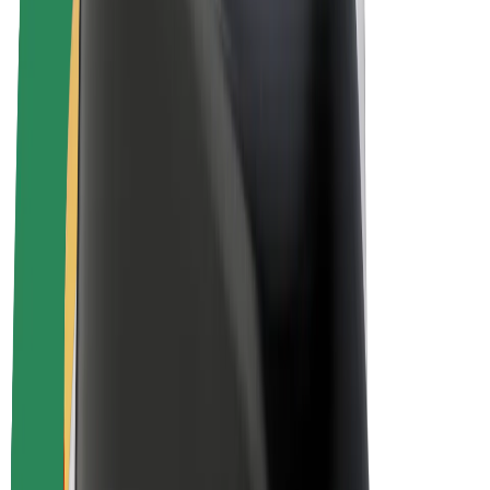
El-sykler
Bolt Pluss
Tjen med Bolt
Sjåfører
Sjåførinntekter
Leveringsbud
Inntekter for leveringsbud
Bolt Food-partnere
Flåter
Franchiser
Bedrift
Karrierer