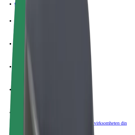
OSS
Bli en sjåfør
Tjen penger på egne vilkår
Bli et leveringsbud
Lever mat og få betalt ukentlig
Legg til en restaurant eller butikk
Nå ut til flere kunder og øk inntjeningen
Registrer deg som flåteeier
Legg til flåten din i Bolt og øk inntekten
Bolt for Business
Bolt-produkter og tjenester oppskalert for virksomheten din