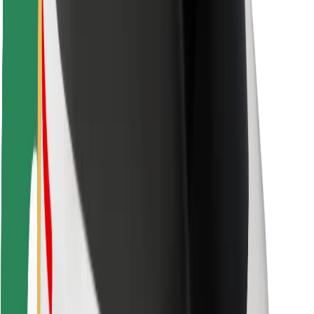
Sikkerhet for passasjer
Sjåførsikkerhet
Sikkerhet for sparkesykler
Sikkerhetslab
Byer
Steder
Byløsninger
Flyplasser
Bolt-ladestasjoner
Brukerstøtte
For passasjerer
For sjåfører