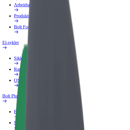
Arbeidsprofil
Produkter
Bolt Food for bedrifter
El-sykler
Sikkerhetslab
Rapporter et problem
OSS
Bolt Pluss
Fordeler
Slik blir du med