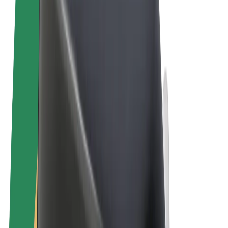
Vilkår og betingelser
Personvern
Informasjonskapsler
© 2026 Bolt Technology OÜ
Produkter
Turer
Sparkesykler
Bolt Market
Bolt Food
Bolt Drive
Bolt for Business