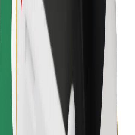
For leveringsbud
Bolt Food
For flåteeiere
For restauranter
Bolt for Business
Annet
Leverandører
Vilkår og betingelser
Informasjonskapsler
Sikkerhet
Få en tur på minutter!
Last ned Bolt-appen