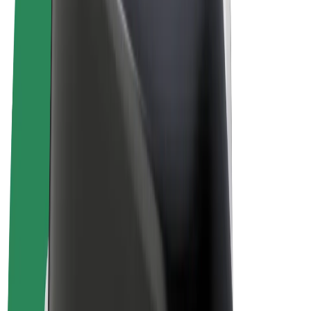
Vilkår og betingelser
Personvern
Informasjonskapsler
© 2026 Bolt Technology OÜ
Produkter
Turer
Sparkesykler
Bolt Market
Bolt Food
Bolt Drive
Bolt for Business