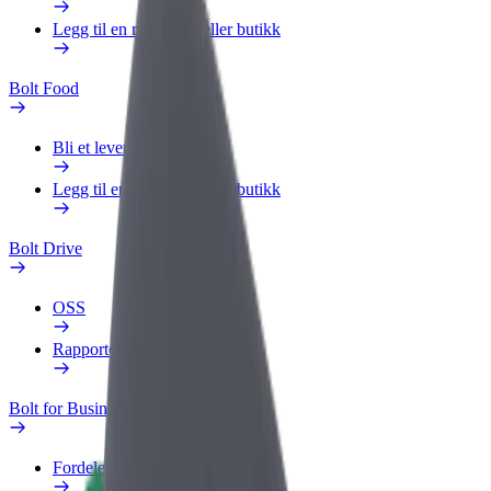
Legg til en restaurant eller butikk
Bolt Food
Bli et leveringsbud
Legg til en restaurant eller butikk
Bolt Drive
OSS
Rapporter et kjøretøy
Bolt for Business
Fordeler