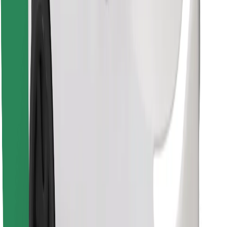
Finn yndlingsmaten din!
Last ned Bolt Food-appen