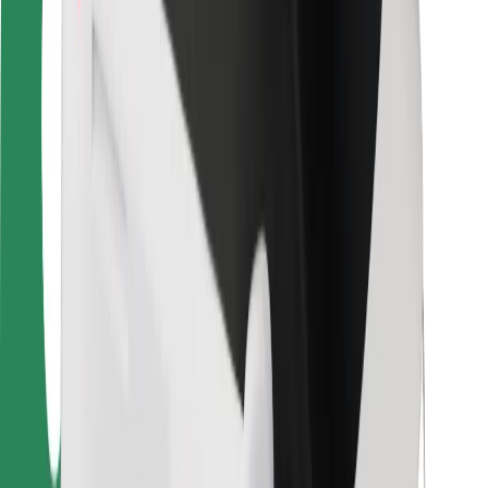
Sikkerhet for passasjer
Sjåførsikkerhet
Sikkerhet for sparkesykler
Sikkerhetslab
Byer
Steder
Byløsninger
Flyplasser
Bolt-ladestasjoner
Brukerstøtte
For passasjerer
For sjåfører