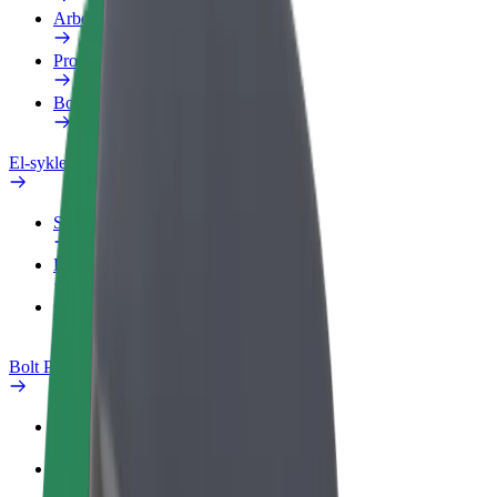
Arbeidsprofil
Produkter
Bolt Food for bedrifter
El-sykler
Sikkerhetslab
Rapporter et problem
OSS
Bolt Pluss
Fordeler
Slik blir du med