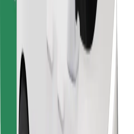
For leveringsbud
Bolt Food
For flåteeiere
For restauranter
Bolt for Business
Annet
Leverandører
Vilkår og betingelser
Informasjonskapsler
Sikkerhet
Få en tur på minutter!
Last ned Bolt-appen