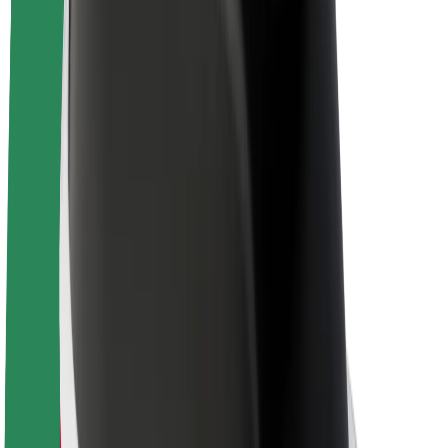
El-sykler
Bolt Pluss
Tjen med Bolt
Sjåfører
Sjåførinntekter
Leveringsbud
Inntekter for leveringsbud
Bolt Food-partnere
Flåter
Franchiser
Bedrift
Karrierer