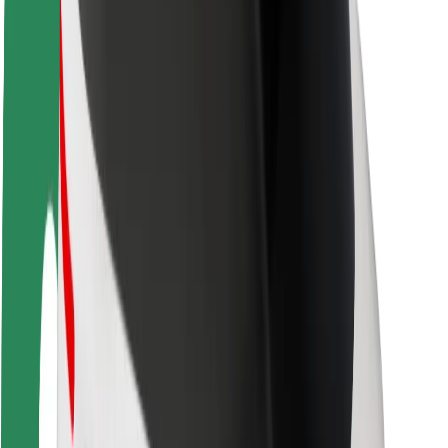
Om Bolt
Bærekraft hos Bolt
Prosjekt Zero
Blogg
Nyhetsrom
Retningslinjer for varemerke
Oppdrag
Investorrelasjoner
Ledelse
Merkevare
Media
Urban Fund
Sikkerhet