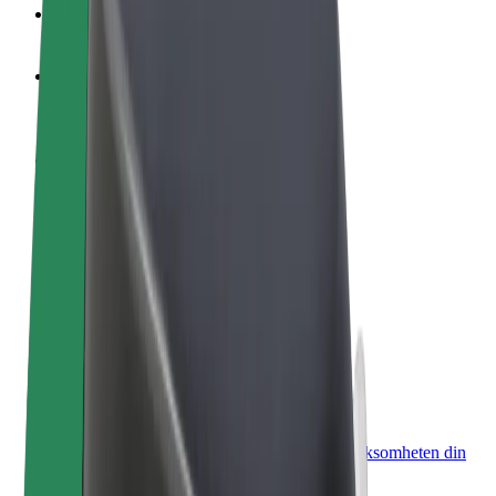
OSS
Bli en sjåfør
Tjen penger på egne vilkår
Bli et leveringsbud
Lever mat og få betalt ukentlig
Legg til en restaurant eller butikk
Nå ut til flere kunder og øk inntjeningen
Registrer deg som flåteeier
Legg til flåten din i Bolt og øk inntekten
Bolt for Business
Bolt-produkter og tjenester oppskalert for virksomheten din