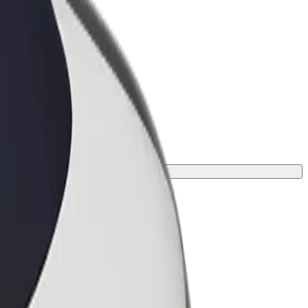
ness
r og tjenester oppskalert for
 din