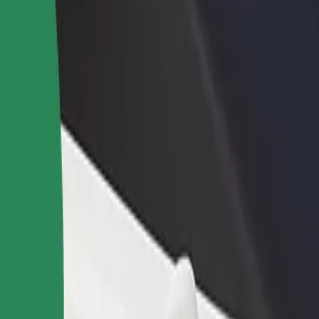
estaurant eller butikk
Registrer deg som flåteeier
Bolt for Busi
re kunder og øk
Legg til flåten din i Bolt og øk
Bolt-produkte
inntekten
virksomheten
ity Timișoara
ity Timișoara? Utforsk tjenestene våre og finn den perfekte turen.
Last ned appen