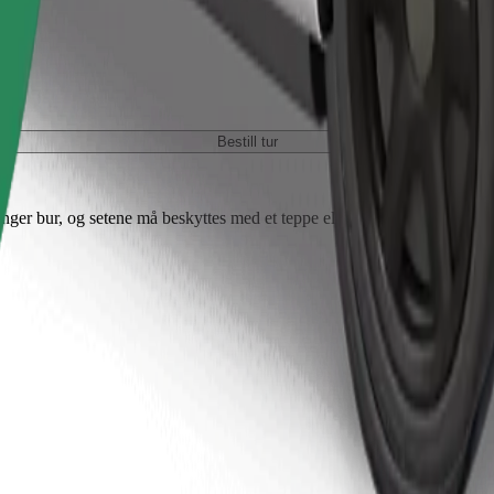
Bestill tur
nger bur, og setene må beskyttes med et teppe eller underlag.