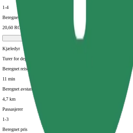
1-4
Beregnet pris
20,60 RON
Kjæledyr
Turer for deg og kjæledyret ditt. Hunder må ha munnkurv, små dyr tre
Beregnet reisetid
11 min
Beregnet avstand
4,7 km
Passasjerer
1-3
Beregnet pris