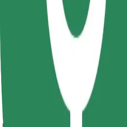
11 min
Beregnet avstand
4,7 km
Passasjerer
1-4
Beregnet pris
22,10 RON
Komfort
Større biler med mer ben- og oppbevaringsplass
Beregnet reisetid
11 min
Beregnet avstand