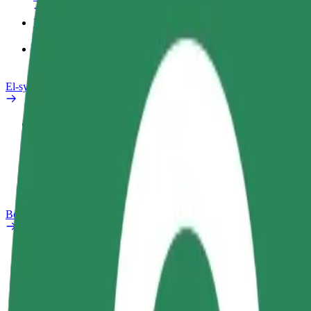
Produkter
Bolt Food for bedrifter
El-sykler
Sikkerhetslab
Rapporter et problem
OSS
Bolt Pluss
Fordeler
Slik blir du med
OSS