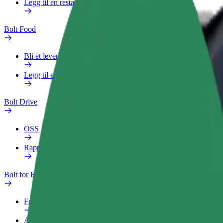
Legg til en restaurant eller butikk
Bolt Food
Bli et leveringsbud
Legg til en restaurant eller butikk
Bolt Drive
OSS
Rapporter et kjøretøy
Bolt for Business
Fordeler
Arbeidsprofil