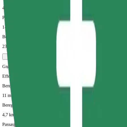
4,7 km
Passasjerer
1-4
Beregnet pris
23,90 RON
Grønn
Effektive turer i hybride og elektriske kjøretøy
Beregnet reisetid
11 min
Beregnet avstand
4,7 km
Passasjerer