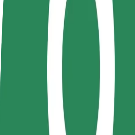
Bli en sjåfør
Bli et leveringsbud
Legg til en r
Tjen penger på egne
Lever mat og få betalt
Nå ut til fle
vilkår
ukentlig
inntjeningen
Hvordan komme seg fra Gara de Nord til Shopping C
Leter du etter den beste måten å reise fra Gara de Nord til Shopping C
Fra
Gara de Nord
Til
Shopping City Timișoara
Komfort og bekvemmelighet er bare noen trykk unna!
Bolt
Pålitelige turer i vanlige, mellomstore biler.
Beregnet reisetid