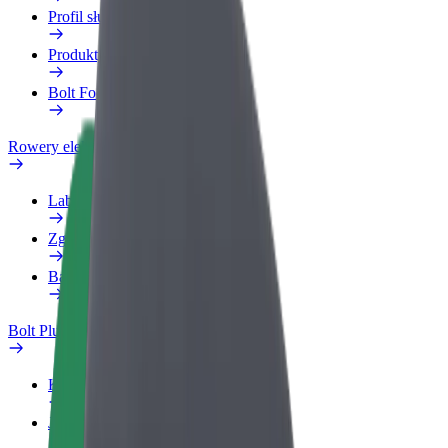
Profil służbowy
Produkty
Bolt Food dla firm
Rowery elektryczne
Laboratorium bezpieczeństwa
Zgłoś problem
Baza wiedzy
Bolt Plus
Korzyści
Jak dołączyć