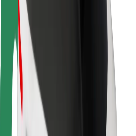
Bezpieczeństwo pasażerów
Bezpieczeństwo kierowców
Bezpieczna jazda na hulajnogach
Laboratorium bezpieczeństwa
Miasta
Lokalizacje
Rozwiązania dla miast
Lotniska
Stacje ładowania Bolt
Pomoc
Dla pasażerów
Dla kierowców