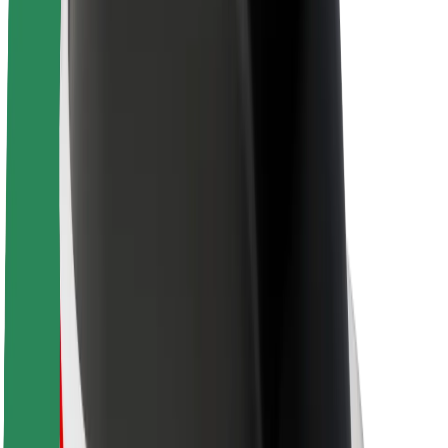
Kariera
O firmie Bolt
Zrównoważony rozwój w Bolt
Projekt Zero
Blog
Biuro prasowe
Wytyczne dotyczące marki
Misja
Relacje inwestorskie
Zespół zarządzający
Marka
Media
Fundusz Miejski
Bezpieczeństwo