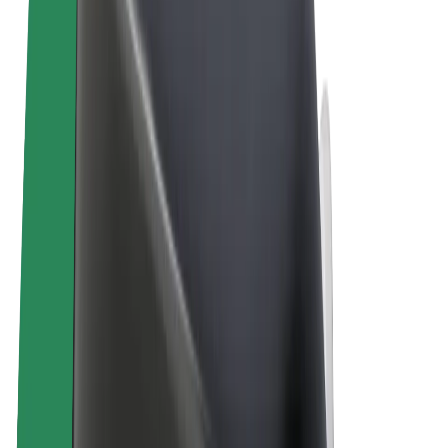
Ogólne Warunki
Prywatność
Pliki cookie
© 2026 Bolt Technology OÜ
Produkty
Przejazdy
Hulajnogi elektryczne
Bolt Market
Bolt Food
Bolt Drive