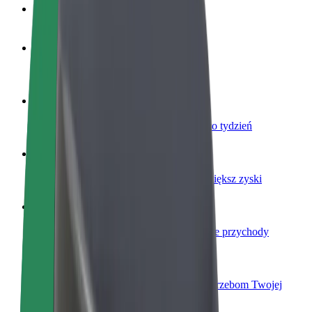
Baza wiedzy
Zostań kierowcą
Zarabiaj na swoich warunkach
Zostań dostawcą
Dostarczaj jedzenie i otrzymuj wypłatę co tydzień
Dodaj swoją restaurację lub sklep
Dotrzyj do większej liczby klientów i zwiększ zyski
Zarejestruj się jako właściciel floty
Dodaj swoją flotę do Bolt i zwiększ swoje przychody
Bolt for Business
Produkty i usługi Bolt odpowiadające potrzebom Twojej
firmy