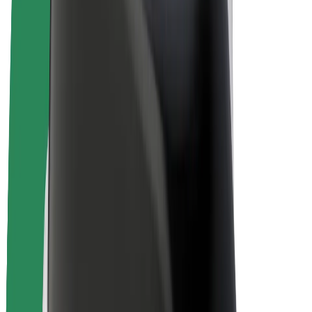
Bolt for Business
Rowery elektryczne
Bolt Plus
Zarabiaj z Bolt
Kierowcy
Zarobki kierowcy
Kurierzy
Zarobki kuriera
Partnerzy Bolt Food
Floty
Franczyza
O nas