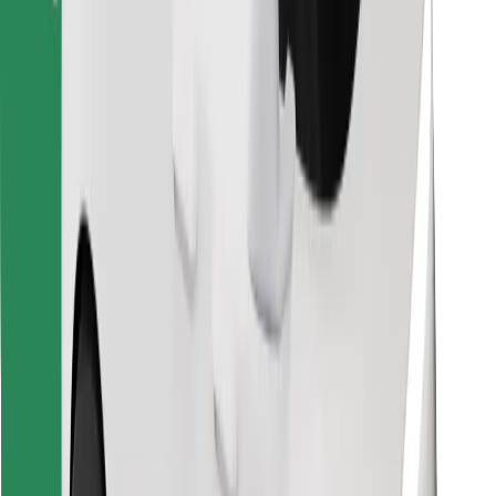
Znajdź swoje ulubione jedzenie!
Pobierz aplikację Bolt Food