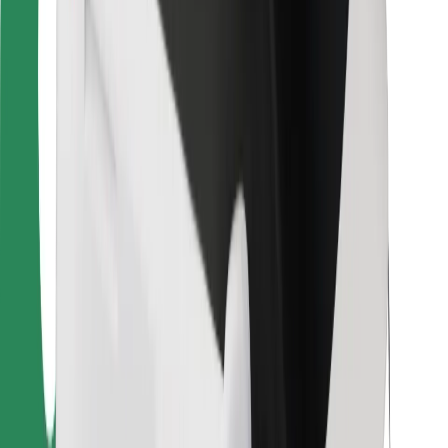
Dla dostawców
Bolt Food
Dla właścicieli floty
Dla restauracji
Bolt for Business
Inna
Dostawcy
Ogólne Warunki
Pliki cookie
Bezpieczeństwo
Zamów przejazd w kilka minut!
Pobierz aplikację Bolt