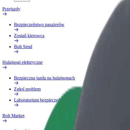
Przejazdy
Bezpieczeństwo pasażerów
Zostań kierowcą
Bolt Send
Hulajnogi elektryczne
Bezpieczna jazda na hulajnogach
Zgłoś problem
Laboratorium bezpieczeństwa
Bolt Market