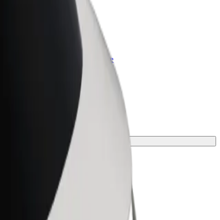
olt for Business
rodukty i usługi Bolt odpowiadające
potrzebom Twojej firmy
idealny środek transportu.