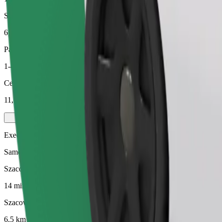
Szacowana odległość
6,5 km
Pasażerowie
1-4
Cena szacunkowa
11,10 GBP
Executive
Samochody premium średniej wielkości z wysokiej klasy udogodnien
Szacowany czas podróży
14 min
Szacowana odległość
6,5 km