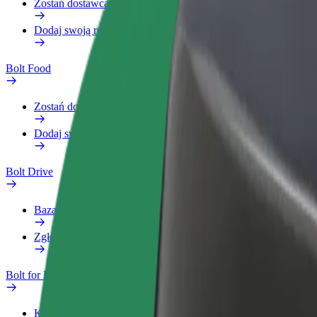
Zostań dostawcą
Dodaj swoją restaurację lub sklep
Bolt Food
Zostań dostawcą
Dodaj swoją restaurację lub sklep
Bolt Drive
Baza wiedzy
Zgłoś pojazd
Bolt for Business
Korzyści