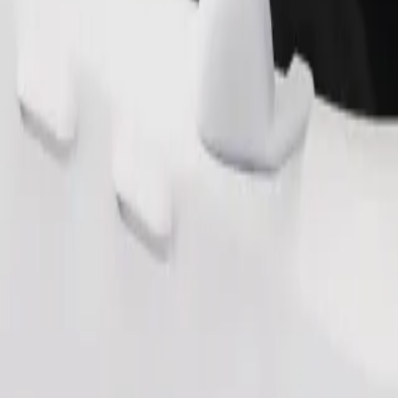
.
Zamów przejazd