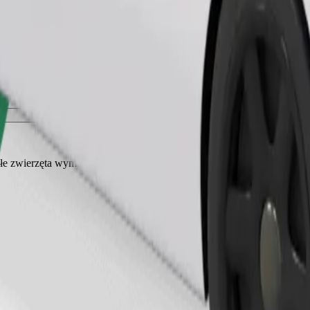
Zamów przejazd
ałe zwierzęta wymagają transportera, a siedzenia muszą być zabezpiec