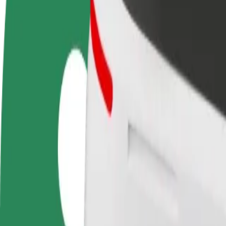
Baza wiedzy
Zostań kierowcą
Zostań dostawcą
Dodaj
Zarabiaj na swoich
Dostarczaj jedzenie i otrzymuj
Dotrz
warunkach
wypłatę co tydzień
i zwi
Jak dostać się z Amazon EMA4 do The Fort Shoppin
Szukasz najlepszego sposobu na dotarcie z Amazon EMA4 do The Fort 
Z
Amazon EMA4
Do
The Fort Shopping Park
Wygoda i komfort w kilku kliknięciach!
Bolt