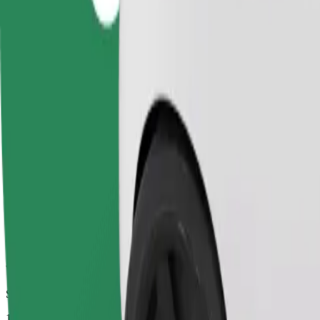
Niezawodne przejazdy codziennymi samochodami średniej wielkości
Szacowany czas podróży
14 min
Szacowana odległość
6,5 km
Pasażerowie
1-4
Cena szacunkowa
9,20 GBP
Comfort
Większe samochody z większą przestrzenią na nogi i bagaż
Szacowany czas podróży
14 min