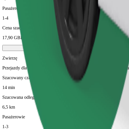
Pasażerowie
1-4
Cena szacunkowa
17,90 GBP
Zwierzę
Przejazdy dla Ciebie i Twojego pupila. Psy muszą nosić kaganiec, m
Szacowany czas podróży
14 min
Szacowana odległość
6,5 km
Pasażerowie
1-3