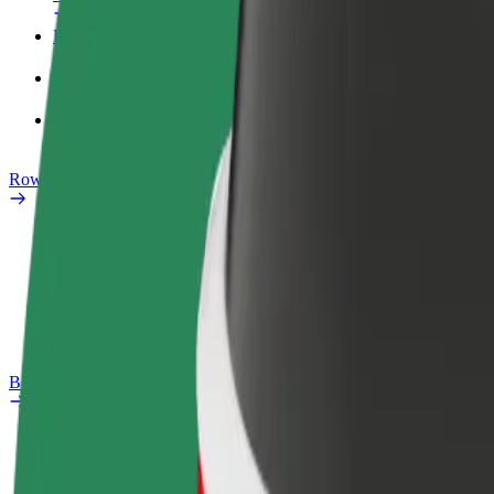
Profil służbowy
Produkty
Bolt Food dla firm
Rowery elektryczne
Laboratorium bezpieczeństwa
Zgłoś problem
Baza wiedzy
Bolt Plus
Korzyści
Jak dołączyć