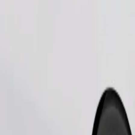
Zamów przejazd
iami