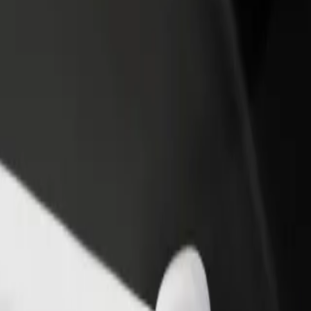
 swoją restaurację lub sklep
Zarejestruj się jako właściciel floty
B
yj do większej liczby klientów
Dodaj swoją flotę do Bolt i zwiększ
P
ększ zyski
swoje przychody
g Park
Shopping Park? Zapoznaj się z naszymi usługami i znajdź dla siebie 
Pobierz Bolt Food