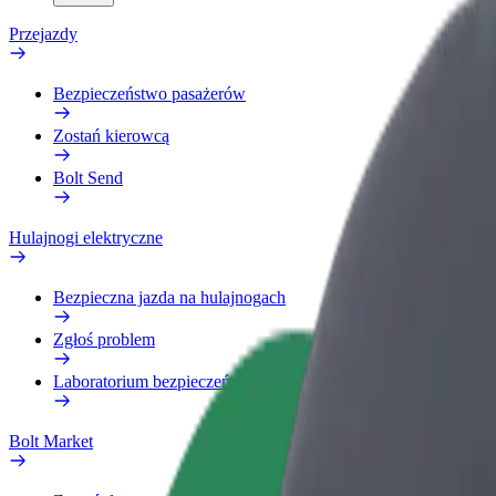
Przejazdy
Bezpieczeństwo pasażerów
Zostań kierowcą
Bolt Send
Hulajnogi elektryczne
Bezpieczna jazda na hulajnogach
Zgłoś problem
Laboratorium bezpieczeństwa
Bolt Market