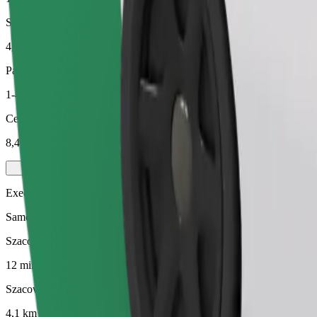
Szacowana odległość
4,1 km
Pasażerowie
1-4
Cena szacunkowa
8,40 GBP
Executive
Samochody premium średniej wielkości z wysokiej klasy udogodnien
Szacowany czas podróży
12 min
Szacowana odległość
4,1 km