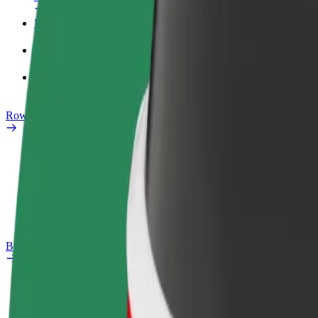
Profil służbowy
Produkty
Bolt Food dla firm
Rowery elektryczne
Laboratorium bezpieczeństwa
Zgłoś problem
Baza wiedzy
Bolt Plus
Korzyści
Jak dołączyć