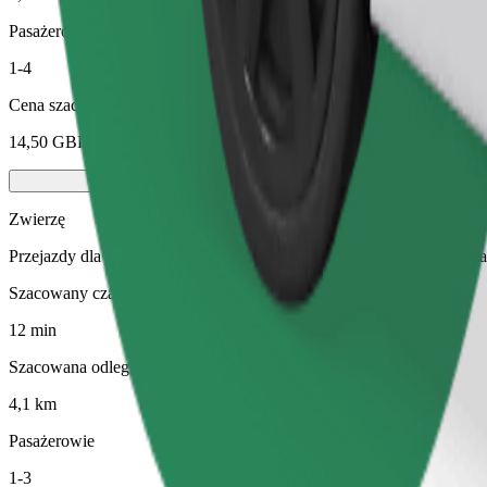
Pasażerowie
1-4
Cena szacunkowa
14,50 GBP
Zwierzę
Przejazdy dla Ciebie i Twojego pupila. Psy muszą nosić kaganiec, m
Szacowany czas podróży
12 min
Szacowana odległość
4,1 km
Pasażerowie
1-3