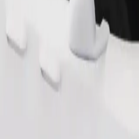
.
Zamów przejazd