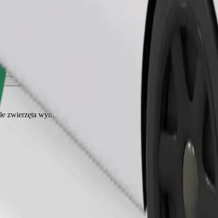
Zamów przejazd
ałe zwierzęta wymagają transportera, a siedzenia muszą być zabezpiec