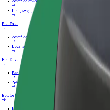
Zostań dostawcą
Dodaj swoją restaurację lub sklep
Bolt Food
Zostań dostawcą
Dodaj swoją restaurację lub sklep
Bolt Drive
Baza wiedzy
Zgłoś pojazd
Bolt for Business
Korzyści