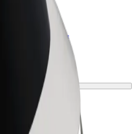
olt for Business
rodukty i usługi Bolt odpowiadające
potrzebom Twojej firmy
iebie idealny środek transportu.