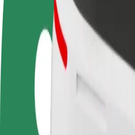
Baza wiedzy
Zostań kierowcą
Zostań dostawcą
Dodaj
Zarabiaj na swoich
Dostarczaj jedzenie i otrzymuj
Dotrz
warunkach
wypłatę co tydzień
i zwi
Jak dostać się z Birmingham City Hospital A&E do 
Szukasz najlepszego sposobu na dotarcie z Birmingham City Hospital 
Z
Birmingham City Hospital A&E
Do
Grand Central
Wygoda i komfort w kilku kliknięciach!
Bolt