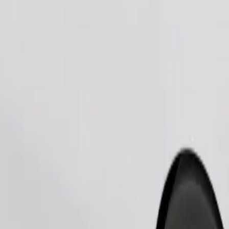
Zamów przejazd
iami