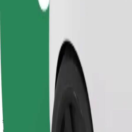
Niezawodne przejazdy codziennymi samochodami średniej wielkości
Szacowany czas podróży
12 min
Szacowana odległość
4,1 km
Pasażerowie
1-4
Cena szacunkowa
7,00 GBP
Comfort
Większe samochody z większą przestrzenią na nogi i bagaż
Szacowany czas podróży
12 min