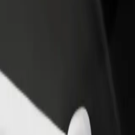
 swoją restaurację lub sklep
Zarejestruj się jako właściciel floty
B
yj do większej liczby klientów
Dodaj swoją flotę do Bolt i zwiększ
P
ększ zyski
swoje przychody
Grand Central
A&E do Grand Central? Zapoznaj się z naszymi usługami i znajdź dla s
Pobierz Bolt Food