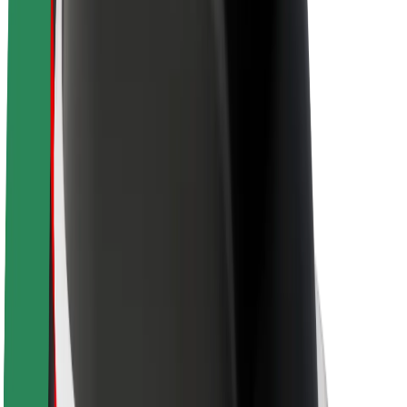
Kariera
O firmie Bolt
Zrównoważony rozwój w Bolt
Projekt Zero
Blog
Biuro prasowe
Wytyczne dotyczące marki
Misja
Relacje inwestorskie
Zespół zarządzający
Marka
Media
Fundusz Miejski
Bezpieczeństwo