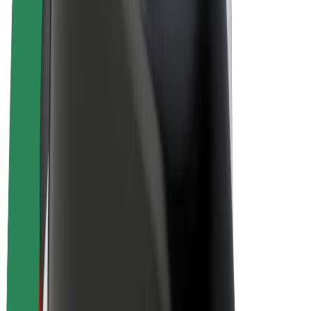
Bolt for Business
Rowery elektryczne
Bolt Plus
Zarabiaj z Bolt
Kierowcy
Zarobki kierowcy
Kurierzy
Zarobki kuriera
Partnerzy Bolt Food
Floty
Franczyza
O nas