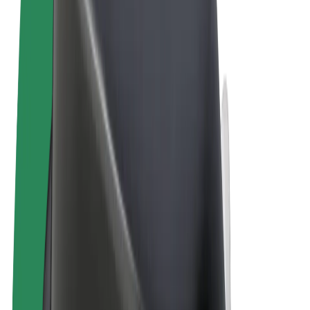
Ogólne Warunki
Prywatność
Pliki cookie
© 2026 Bolt Technology OÜ
Produkty
Przejazdy
Hulajnogi elektryczne
Bolt Market
Bolt Food
Bolt Drive