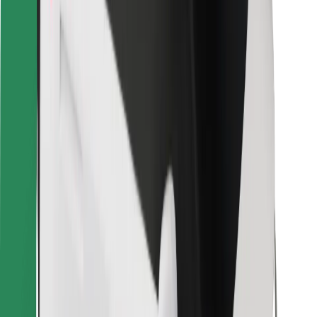
Dla dostawców
Bolt Food
Dla właścicieli floty
Dla restauracji
Bolt for Business
Inna
Dostawcy
Ogólne Warunki
Pliki cookie
Bezpieczeństwo
Zamów przejazd w kilka minut!
Pobierz aplikację Bolt