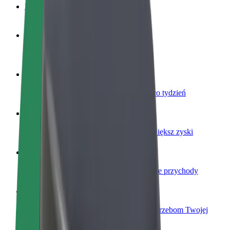
Baza wiedzy
Zostań kierowcą
Zarabiaj na swoich warunkach
Zostań dostawcą
Dostarczaj jedzenie i otrzymuj wypłatę co tydzień
Dodaj swoją restaurację lub sklep
Dotrzyj do większej liczby klientów i zwiększ zyski
Zarejestruj się jako właściciel floty
Dodaj swoją flotę do Bolt i zwiększ swoje przychody
Bolt for Business
Produkty i usługi Bolt odpowiadające potrzebom Twojej
firmy