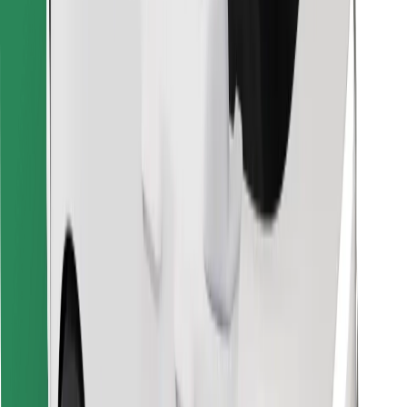
Znajdź swoje ulubione jedzenie!
Pobierz aplikację Bolt Food