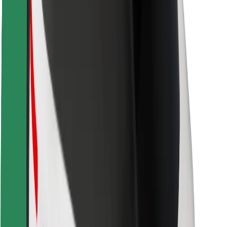
Bezpieczeństwo pasażerów
Bezpieczeństwo kierowców
Bezpieczna jazda na hulajnogach
Laboratorium bezpieczeństwa
Miasta
Lokalizacje
Rozwiązania dla miast
Lotniska
Stacje ładowania Bolt
Pomoc
Dla pasażerów
Dla kierowców