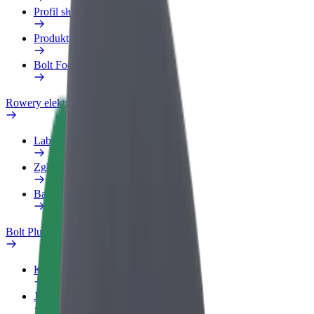
Profil służbowy
Produkty
Bolt Food dla firm
Rowery elektryczne
Laboratorium bezpieczeństwa
Zgłoś problem
Baza wiedzy
Bolt Plus
Korzyści
Jak dołączyć