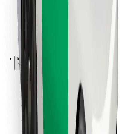
Dla dostawców
Bolt Food
Dla właścicieli floty
Dla restauracji
Bolt for Business
Inna
Dostawcy
Ogólne Warunki
Pliki cookie
Bezpieczeństwo
Zamów przejazd w kilka minut!
Pobierz aplikację Bolt