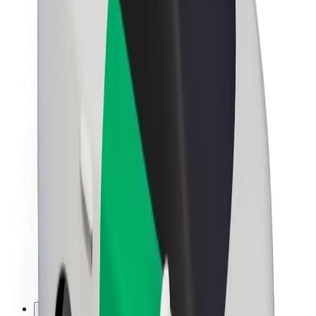
Kariera
O firmie Bolt
Zrównoważony rozwój w Bolt
Projekt Zero
Blog
Biuro prasowe
Wytyczne dotyczące marki
Misja
Relacje inwestorskie
Zespół zarządzający
Marka
Media
Fundusz Miejski
Bezpieczeństwo