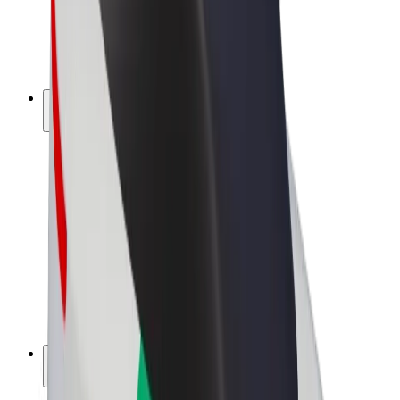
Bolt for Business
Rowery elektryczne
Bolt Plus
Zarabiaj z Bolt
Kierowcy
Zarobki kierowcy
Kurierzy
Zarobki kuriera
Partnerzy Bolt Food
Floty
Franczyza
O nas