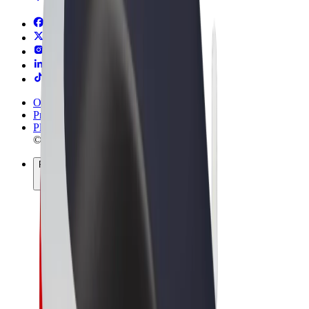
Ogólne Warunki
Prywatność
Pliki cookie
© 2026 Bolt Technology OÜ
Produkty
Przejazdy
Hulajnogi elektryczne
Bolt Market
Bolt Food
Bolt Drive