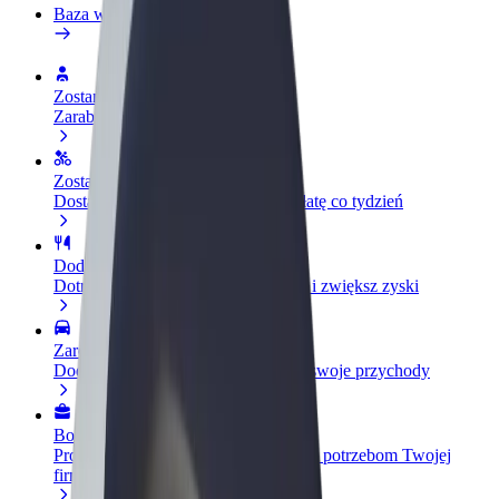
Baza wiedzy
Zostań kierowcą
Zarabiaj na swoich warunkach
Zostań dostawcą
Dostarczaj jedzenie i otrzymuj wypłatę co tydzień
Dodaj swoją restaurację lub sklep
Dotrzyj do większej liczby klientów i zwiększ zyski
Zarejestruj się jako właściciel floty
Dodaj swoją flotę do Bolt i zwiększ swoje przychody
Bolt for Business
Produkty i usługi Bolt odpowiadające potrzebom Twojej
firmy