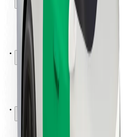
Bezpieczeństwo pasażerów
Bezpieczeństwo kierowców
Bezpieczna jazda na hulajnogach
Laboratorium bezpieczeństwa
Miasta
Lokalizacje
Rozwiązania dla miast
Lotniska
Stacje ładowania Bolt
Pomoc
Dla pasażerów
Dla kierowców