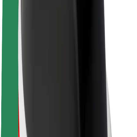
Kariera
O firmie Bolt
Zrównoważony rozwój w Bolt
Projekt Zero
Blog
Biuro prasowe
Wytyczne dotyczące marki
Misja
Relacje inwestorskie
Zespół zarządzający
Marka
Media
Fundusz Miejski
Bezpieczeństwo