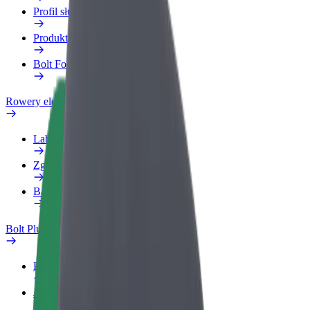
Profil służbowy
Produkty
Bolt Food dla firm
Rowery elektryczne
Laboratorium bezpieczeństwa
Zgłoś problem
Baza wiedzy
Bolt Plus
Korzyści
Jak dołączyć