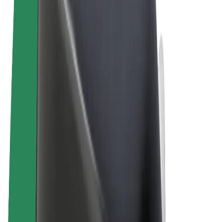
Ogólne Warunki
Prywatność
Pliki cookie
© 2026 Bolt Technology OÜ
Produkty
Przejazdy
Hulajnogi elektryczne
Bolt Market
Bolt Food
Bolt Drive