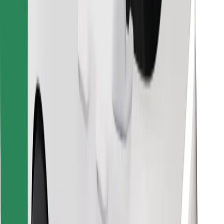
Znajdź swoje ulubione jedzenie!
Pobierz aplikację Bolt Food