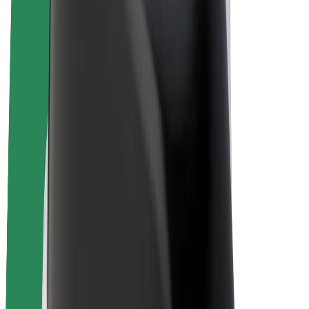
Bolt for Business
Rowery elektryczne
Bolt Plus
Zarabiaj z Bolt
Kierowcy
Zarobki kierowcy
Kurierzy
Zarobki kuriera
Partnerzy Bolt Food
Floty
Franczyza
O nas