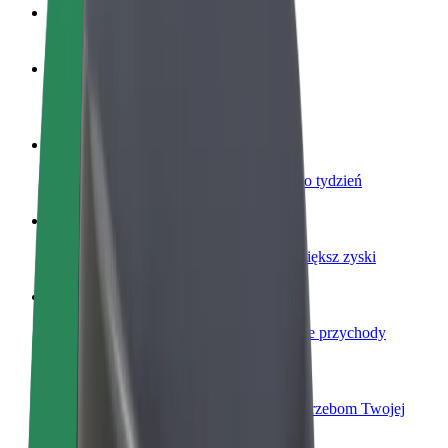
Baza wiedzy
Zostań kierowcą
Zarabiaj na swoich warunkach
Zostań dostawcą
Dostarczaj jedzenie i otrzymuj wypłatę co tydzień
Dodaj swoją restaurację lub sklep
Dotrzyj do większej liczby klientów i zwiększ zyski
Zarejestruj się jako właściciel floty
Dodaj swoją flotę do Bolt i zwiększ swoje przychody
Bolt for Business
Produkty i usługi Bolt odpowiadające potrzebom Twojej
firmy