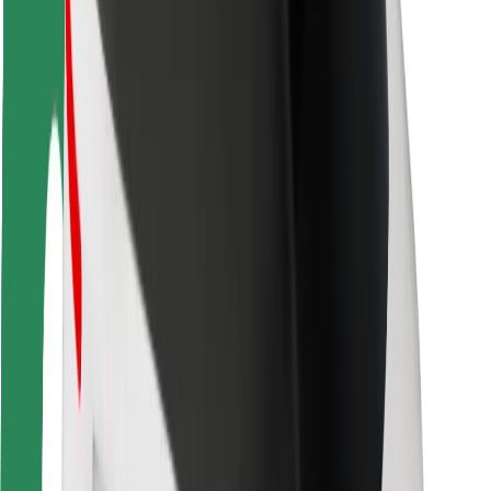
Bezpieczeństwo pasażerów
Bezpieczeństwo kierowców
Bezpieczna jazda na hulajnogach
Laboratorium bezpieczeństwa
Miasta
Lokalizacje
Rozwiązania dla miast
Lotniska
Stacje ładowania Bolt
Pomoc
Dla pasażerów
Dla kierowców