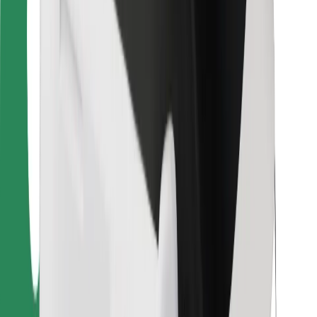
Dla dostawców
Bolt Food
Dla właścicieli floty
Dla restauracji
Bolt for Business
Inna
Dostawcy
Ogólne Warunki
Pliki cookie
Bezpieczeństwo
Zamów przejazd w kilka minut!
Pobierz aplikację Bolt