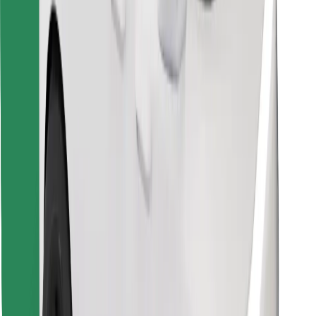
Encontra o teu prato favorito!
Instalar app da Bolt Food