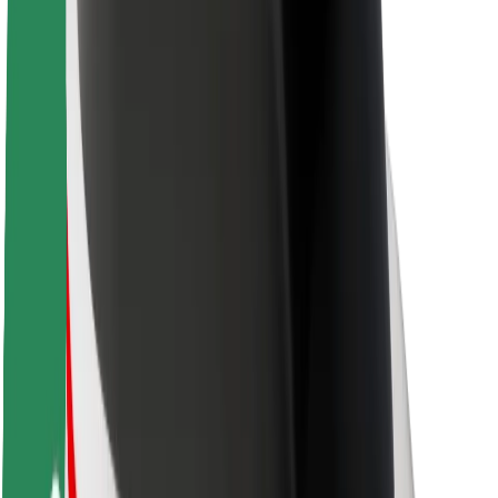
Sobre a Bolt
Sustentabilidade na Bolt
Projeto Zero
Blog
Sala de imprensa
Diretrizes da marca
Missão
Relações com investidores
Liderança
Marca
Imprensa
Fundo Urbano
Segurança