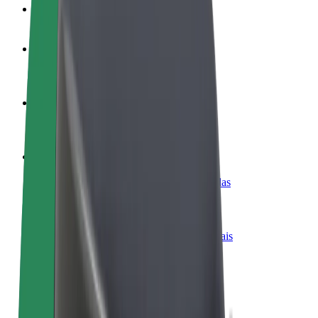
FAQ
Torne-se motorista
Ganhe dinheiro quando quiser
Registe a sua frota de estafetas
Ganhe dinheiro a entregar refeições
Adicione um restaurante ou loja
Chegue a mais clientes e aumente as vendas
Registe-se como gestor de frota
Adicione a sua frota à Bolt para ganhar mais
Bolt for Business
Produtos da Bolt ajustados à sua empresa