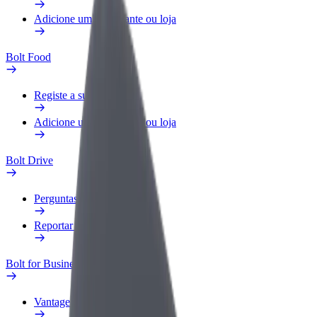
Adicione um restaurante ou loja
Bolt Food
Registe a sua frota
Adicione um restaurante ou loja
Bolt Drive
Perguntas Frequentes
Reportar um veículo
Bolt for Business
Vantagens