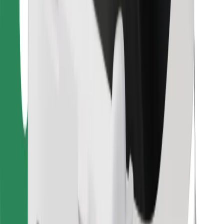
Para estafetas
Bolt Food
Para gestores de frota
Para restaurantes
Bolt for Business
Outros
Fornecedores
Termos & Condições
Cookies
Segurança
Uma viagem em poucos minutos!
Instalar app da Bolt