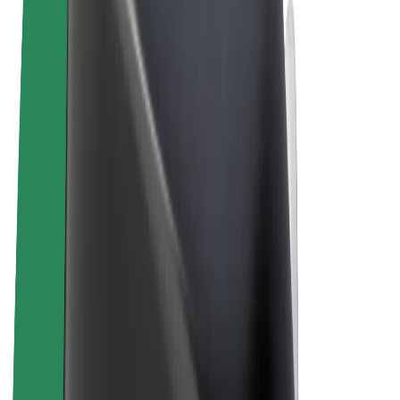
Termos & Condições
Privacidade
Cookies
© 2026 Bolt Technology OÜ
Produtos
Viagens
Trotinetes
Bolt Market
Bolt Food
Bolt Drive
Bolt for Business