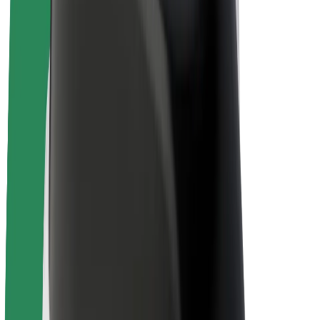
Bicicletas
Bolt Plus
Ganhe com a Bolt
Motoristas
Ganhos de motorista
Estafetas
Ganhos de estafeta
Comerciantes Bolt Food
Frotas
Franchises
Empresa
Carreiras