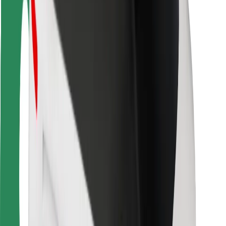
Segurança dos passageiros
Segurança dos motoristas
Segurança das trotinetes
Safety Lab
Cidades
Localizações
Soluções para as cidades
Aeroportos
Estações de carregamento da Bolt
Ajuda
Para passageiros
Para motoristas