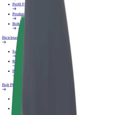
Perfil Fiscal
Produtos
Bolt Food para empresas
Bicicletas
Safety Lab
Reportar problema
Perguntas Frequentes
Bolt Plus
Vantagens
Como subscrever