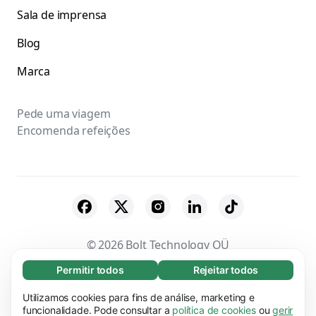
Sala de imprensa
Blog
Marca
Pede uma viagem
Encomenda refeições
© 2026 Bolt Technology OÜ
Permitir todos
Rejeitar todos
Essenciais (65)
Fornecedores
Termos & Condições
Os cookies essenciais facilitam a navegação no
Utilizamos cookies para fins de análise, marketing e
Saber mais
Privacidade
Cookies
Segurança
site através da ativação de funções básicas,
funcionalidade. Pode consultar a
política de cookies
ou
gerir