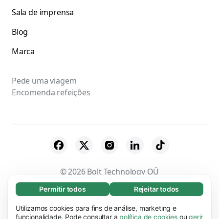
Sala de imprensa
Blog
Marca
Pede uma viagem
Encomenda refeições
© 2026 Bolt Technology OÜ
Permitir todos
Rejeitar todos
Essenciais (65)
Fornecedores
Termos & Condições
Os cookies essenciais facilitam a navegação no
Utilizamos cookies para fins de análise, marketing e
Saber mais
Privacidade
Cookies
Segurança
site através da ativação de funções básicas,
funcionalidade. Pode consultar a
política de cookies
ou
gerir