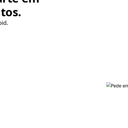
tos.
oid.