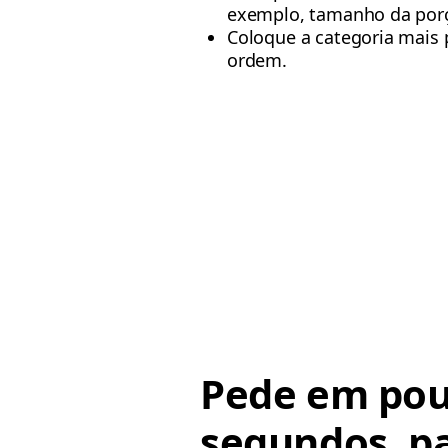
exemplo, tamanho da porçã
Coloque a categoria mais p
ordem.
Pede em po
segundos, p