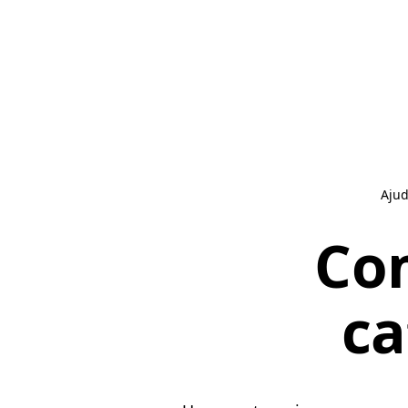
Aju
Co
ca