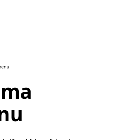
 menu
uma
enu