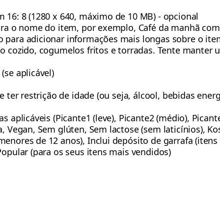
m 16: 8 (1280 x 640, máximo de 10 MB) - opcional
para o nome do item, por exemplo, Café da manhã com
 para adicionar informações mais longas sobre o ite
ão cozido, cogumelos fritos e torradas. Tente manter 
(se aplicável)
e ter restrição de idade (ou seja, álcool, bebidas energé
s aplicáveis ​​(Picante1 (leve), Picante2 (médio), Pican
a, Vegan, Sem glúten, Sem lactose (sem laticínios), Ko
menores de 12 anos), Inclui depósito de garrafa (ite
Popular (para os seus itens mais vendidos)