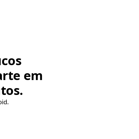
ucos
arte em
tos.
oid.