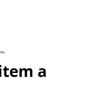
enu
item a