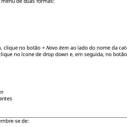
 menu de duas formas:
ia, clique no botão
+ Novo item
ao lado do nome da cat
, clique no ícone de drop down e, em seguida, no botã
em
antes
.
embre-se de: