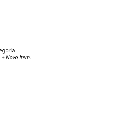
egoria
o
+ Novo item.