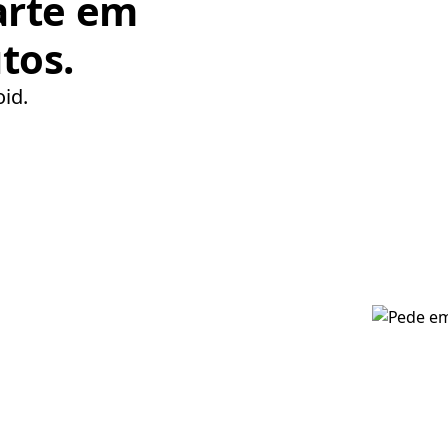
arte em
tos.
oid.