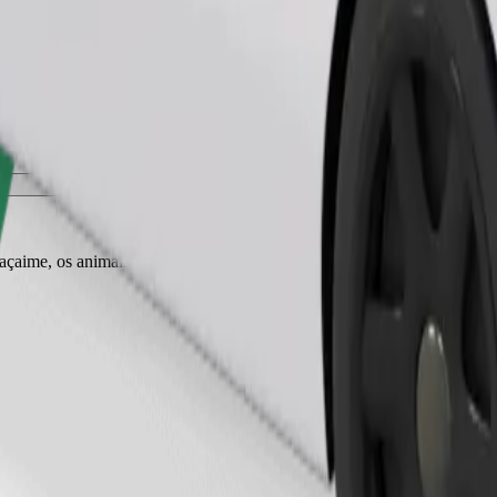
Pedir viagem
r açaime, os animais pequenos precisam de transportadora e os bancos tê