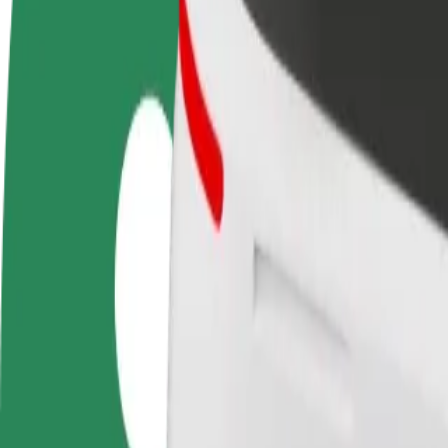
FAQ
Torne-se motorista
Registe a sua frota de estafetas
Adici
Ganhe dinheiro quando
Ganhe dinheiro a entregar
Chegu
quiser
refeições
vend
Como ir de Birmingham Coach Station a Universit
À procura da melhor forma de fazer o percurso Birmingham Coach S
De
Birmingham Coach Station
Para
University College Birmingham Summer Row
Conveniência e conforto a poucos cliques de distância!
Bolt