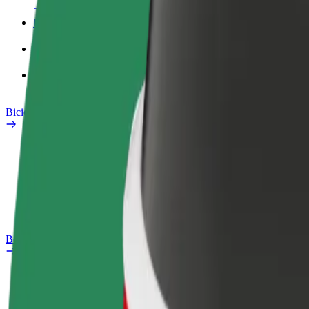
Perfil Fiscal
Produtos
Bolt Food para empresas
Bicicletas
Safety Lab
Reportar problema
Perguntas Frequentes
Bolt Plus
Vantagens
Como subscrever