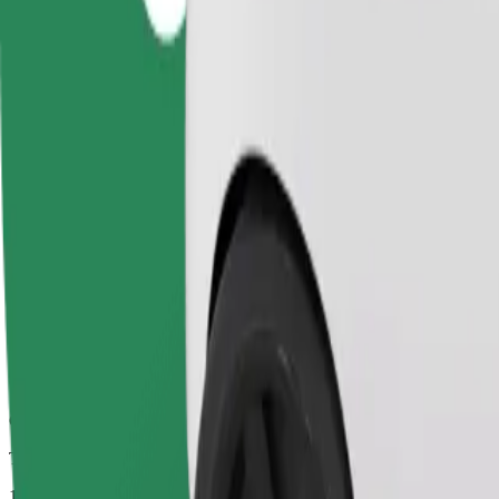
Viagens confiáveis em carros médios do dia a dia.
Tempo de viagem previsto
11 min
Distância prevista
2,6 km
Passageiros
1-4
Estimativa de preço
5,70 £
Comfort
Carros maiores com mais arrumação e espaço para pernas
Tempo de viagem previsto
11 min