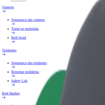
Viagens
Segurança das viagens
Torne-se motorista
Bolt Send
Trotinetes
Segurança das trotinetes
Reportar problema
Safety Lab
Bolt Market