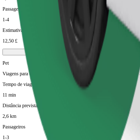
Passageiros
1-4
Estimativa de preço
12,50 £
Pet
Viagens para ti e para o teu animal de estimação. Os cães têm de usa
Tempo de viagem previsto
11 min
Distância prevista
2,6 km
Passageiros
1-3