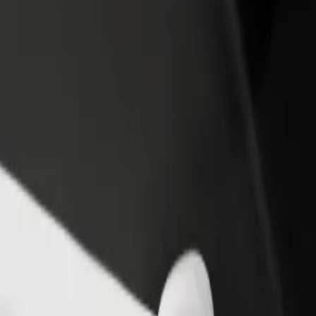
one um restaurante ou loja
Registe-se como gestor de frota
e a mais clientes e aumente as
Adicione a sua frota à Bolt para ganh
as
mais
y College Birmingham Summer Row
tation—University College Birmingham Summer Row? Explora os nossos
Instalar app