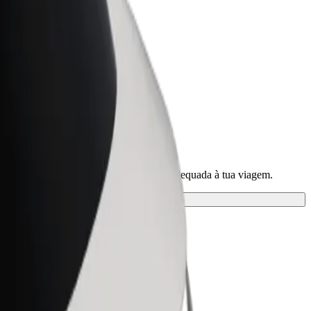
Bolt for Business
ar
Produtos da Bolt ajustados à sua
empresa
 serviços e descobre a solução mais adequada à tua viagem.