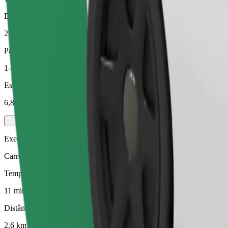
Distância prevista
2,6 km
Passageiros
1-4
Estimativa de preço
6,80 £
Executive
Carros médios premium com comodidades de gama alta
Tempo de viagem previsto
11 min
Distância prevista
2,6 km