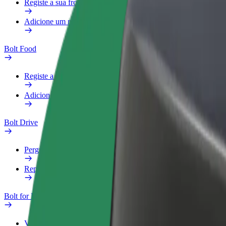
Registe a sua frota
Adicione um restaurante ou loja
Bolt Food
Registe a sua frota
Adicione um restaurante ou loja
Bolt Drive
Perguntas Frequentes
Reportar um veículo
Bolt for Business
Vantagens