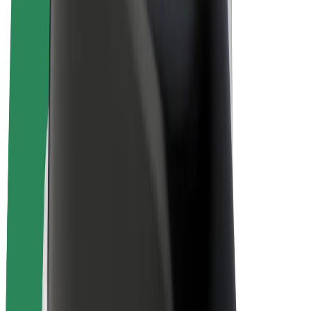
Bicicletas
Bolt Plus
Ganhe com a Bolt
Motoristas
Ganhos de motorista
Estafetas
Ganhos de estafeta
Comerciantes Bolt Food
Frotas
Franchises
Empresa
Carreiras