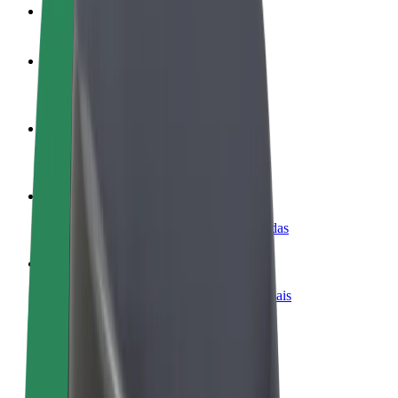
FAQ
Torne-se motorista
Ganhe dinheiro quando quiser
Registe a sua frota de estafetas
Ganhe dinheiro a entregar refeições
Adicione um restaurante ou loja
Chegue a mais clientes e aumente as vendas
Registe-se como gestor de frota
Adicione a sua frota à Bolt para ganhar mais
Bolt for Business
Produtos da Bolt ajustados à sua empresa