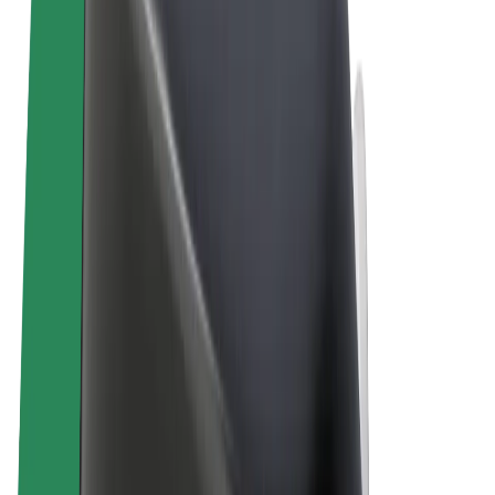
Termos & Condições
Privacidade
Cookies
© 2026 Bolt Technology OÜ
Produtos
Viagens
Trotinetes
Bolt Market
Bolt Food
Bolt Drive
Bolt for Business