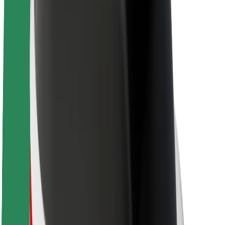
Sobre a Bolt
Sustentabilidade na Bolt
Projeto Zero
Blog
Sala de imprensa
Diretrizes da marca
Missão
Relações com investidores
Liderança
Marca
Imprensa
Fundo Urbano
Segurança