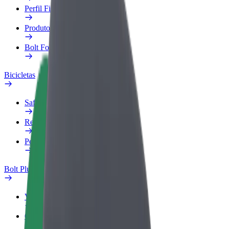
Perfil Fiscal
Produtos
Bolt Food para empresas
Bicicletas
Safety Lab
Reportar problema
Perguntas Frequentes
Bolt Plus
Vantagens
Como subscrever