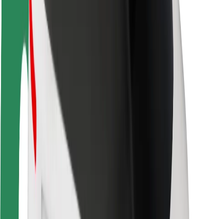
Segurança dos passageiros
Segurança dos motoristas
Segurança das trotinetes
Safety Lab
Cidades
Localizações
Soluções para as cidades
Aeroportos
Estações de carregamento da Bolt
Ajuda
Para passageiros
Para motoristas