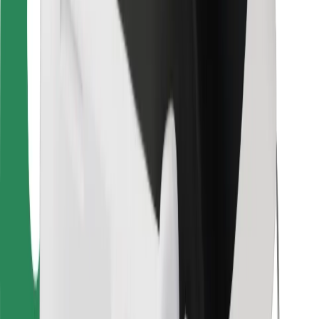
Para estafetas
Bolt Food
Para gestores de frota
Para restaurantes
Bolt for Business
Outros
Fornecedores
Termos & Condições
Cookies
Segurança
Uma viagem em poucos minutos!
Instalar app da Bolt