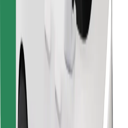
Encontra o teu prato favorito!
Instalar app da Bolt Food