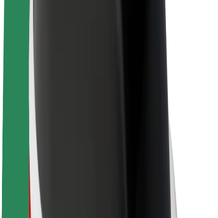
Sobre a Bolt
Sustentabilidade na Bolt
Projeto Zero
Blog
Sala de imprensa
Diretrizes da marca
Missão
Relações com investidores
Liderança
Marca
Imprensa
Fundo Urbano
Segurança