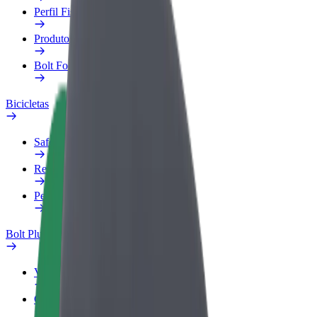
Perfil Fiscal
Produtos
Bolt Food para empresas
Bicicletas
Safety Lab
Reportar problema
Perguntas Frequentes
Bolt Plus
Vantagens
Como subscrever