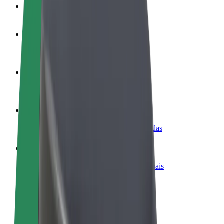
FAQ
Torne-se motorista
Ganhe dinheiro quando quiser
Registe a sua frota de estafetas
Ganhe dinheiro a entregar refeições
Adicione um restaurante ou loja
Chegue a mais clientes e aumente as vendas
Registe-se como gestor de frota
Adicione a sua frota à Bolt para ganhar mais
Bolt for Business
Produtos da Bolt ajustados à sua empresa