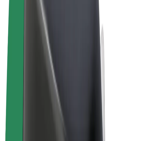
Termos & Condições
Privacidade
Cookies
© 2026 Bolt Technology OÜ
Produtos
Viagens
Trotinetes
Bolt Market
Bolt Food
Bolt Drive
Bolt for Business