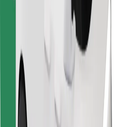
Encontra o teu prato favorito!
Instalar app da Bolt Food