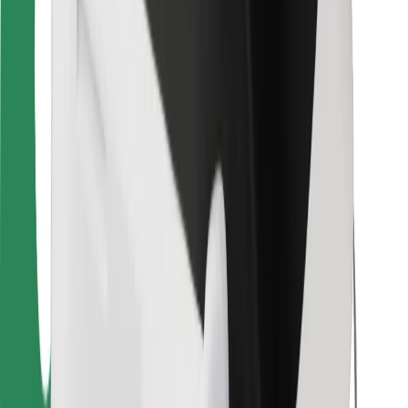
Para estafetas
Bolt Food
Para gestores de frota
Para restaurantes
Bolt for Business
Outros
Fornecedores
Termos & Condições
Cookies
Segurança
Uma viagem em poucos minutos!
Instalar app da Bolt