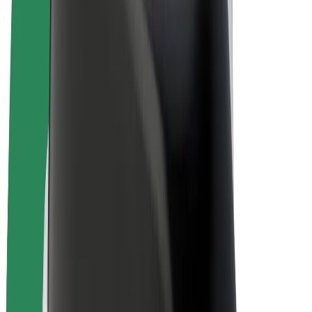
Bicicletas
Bolt Plus
Ganhe com a Bolt
Motoristas
Ganhos de motorista
Estafetas
Ganhos de estafeta
Comerciantes Bolt Food
Frotas
Franchises
Empresa
Carreiras