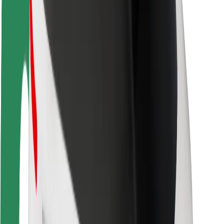
Segurança dos passageiros
Segurança dos motoristas
Segurança das trotinetes
Safety Lab
Cidades
Localizações
Soluções para as cidades
Aeroportos
Estações de carregamento da Bolt
Ajuda
Para passageiros
Para motoristas