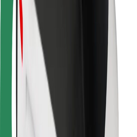
Para estafetas
Bolt Food
Para gestores de frota
Para restaurantes
Bolt for Business
Outros
Fornecedores
Termos & Condições
Cookies
Segurança
Uma viagem em poucos minutos!
Instalar app da Bolt