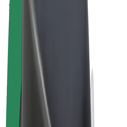
Termos & Condições
Privacidade
Cookies
© 2026 Bolt Technology OÜ
Produtos
Viagens
Trotinetes
Bolt Market
Bolt Food
Bolt Drive
Bolt for Business