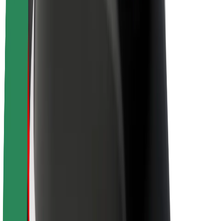
Sobre a Bolt
Sustentabilidade na Bolt
Projeto Zero
Blog
Sala de imprensa
Diretrizes da marca
Missão
Relações com investidores
Liderança
Marca
Imprensa
Fundo Urbano
Segurança