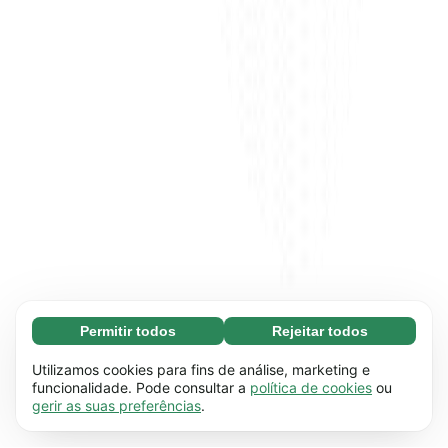
Permitir todos
Rejeitar todos
Essenciais (65)
Os cookies essenciais facilitam a navegação no
Saber mais
Utilizamos cookies para fins de análise, marketing e
site através da ativação de funções básicas,
funcionalidade. Pode consultar a
política de cookies
ou
gerir as suas preferências
.
como a navegação na página, por exemplo. O
Preferenciais (17)
site não funciona devidamente sem estes
Os cookies preferenciais permitem que o site
Saber mais
cookies.
Saiba mais