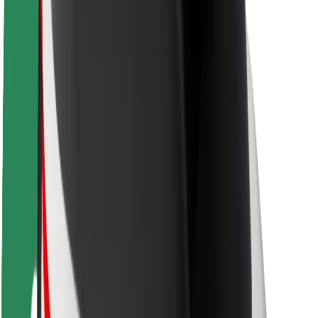
Segurança dos passageiros
Segurança dos motoristas
Segurança das trotinetes
Safety Lab
Cidades
Localizações
Soluções para as cidades
Aeroportos
Estações de carregamento da Bolt
Ajuda
Para passageiros
Para motoristas