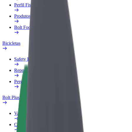
Perfil Fiscal
Produtos
Bolt Food para empresas
Bicicletas
Safety Lab
Reportar problema
Perguntas Frequentes
Bolt Plus
Vantagens
Como subscrever