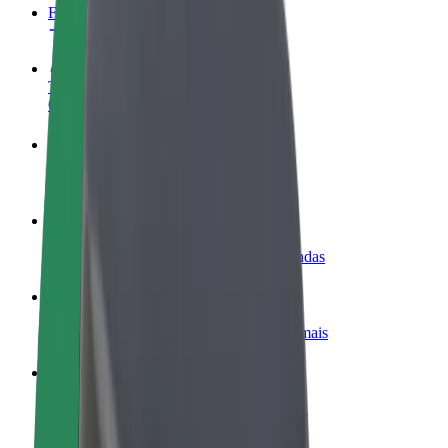
FAQ
Torne-se motorista
Ganhe dinheiro quando quiser
Registe a sua frota de estafetas
Ganhe dinheiro a entregar refeições
Adicione um restaurante ou loja
Chegue a mais clientes e aumente as vendas
Registe-se como gestor de frota
Adicione a sua frota à Bolt para ganhar mais
Bolt for Business
Produtos da Bolt ajustados à sua empresa