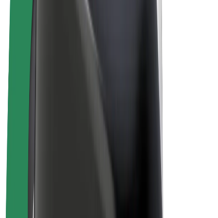
Bicicletas
Bolt Plus
Ganhe com a Bolt
Motoristas
Ganhos de motorista
Estafetas
Ganhos de estafeta
Comerciantes Bolt Food
Frotas
Franchises
Empresa
Carreiras