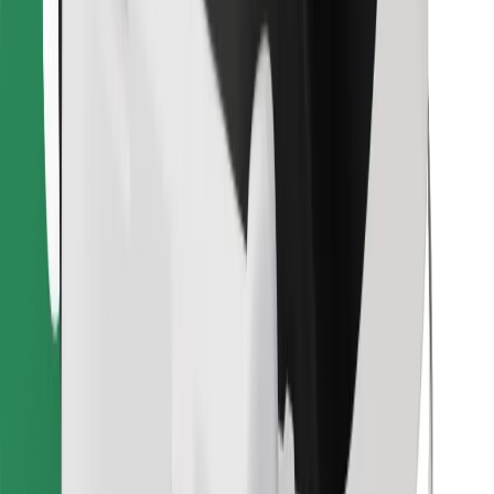
Encontra o teu prato favorito!
Instalar app da Bolt Food