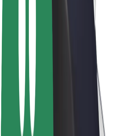
Sustentabilidade na Bolt
Projeto Zero
Blog
Sala de imprensa
Diretrizes da marca
Missão
Relações com investidores
Liderança
Marca
Imprensa
Fundo Urbano
Segurança
Segurança dos passageiros