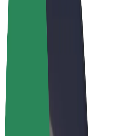
Termos & Condições
Privacidade
Cookies
© 2026 Bolt Technology OÜ
Produtos
Viagens
Trotinetes
Bolt Market
Bolt Food
Bolt Drive
Bolt for Business
Bicicletas