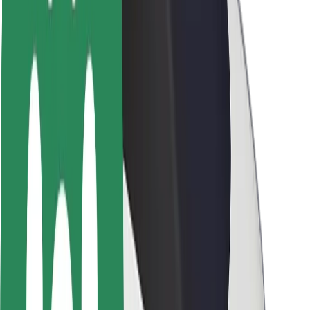
Segurança dos motoristas
Segurança das trotinetes
Safety Lab
Cidades
Localizações
Soluções para as cidades
Aeroportos
Estações de carregamento da Bolt
Ajuda
Para passageiros
Para motoristas
Para estafetas