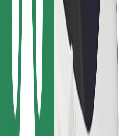
Bolt Food
Para gestores de frota
Para restaurantes
Bolt for Business
Outros
Fornecedores
Termos & Condições
Cookies
Segurança
Uma viagem em poucos minutos!
Instalar app da Bolt
Encontra o teu prato favorito!