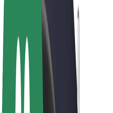
Bolt Plus
Ganhe com a Bolt
Motoristas
Ganhos de motorista
Estafetas
Ganhos de estafeta
Comerciantes Bolt Food
Frotas
Franchises
Empresa
Carreiras
Sobre a Bolt