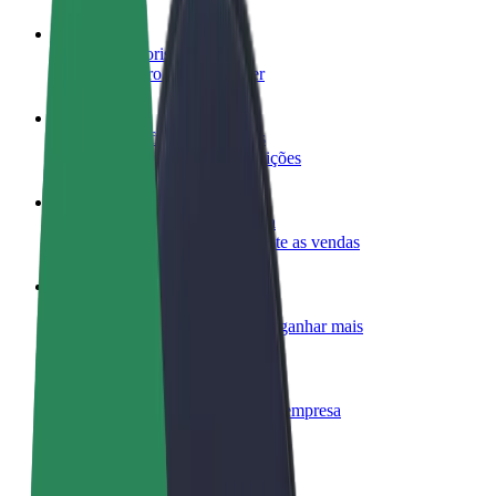
Torne-se motorista
Ganhe dinheiro quando quiser
Registe a sua frota de estafetas
Ganhe dinheiro a entregar refeições
Adicione um restaurante ou loja
Chegue a mais clientes e aumente as vendas
Registe-se como gestor de frota
Adicione a sua frota à Bolt para ganhar mais
Bolt for Business
Produtos da Bolt ajustados à sua empresa