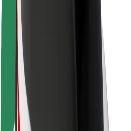
Segurança dos motoristas
Segurança das trotinetes
Safety Lab
Cidades
Localizações
Soluções para as cidades
Aeroportos
Estações de carregamento da Bolt
Ajuda
Para passageiros
Para motoristas
Para estafetas