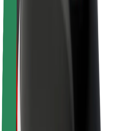
Sustentabilidade na Bolt
Projeto Zero
Blog
Sala de imprensa
Diretrizes da marca
Missão
Relações com investidores
Liderança
Marca
Imprensa
Fundo Urbano
Segurança
Segurança dos passageiros