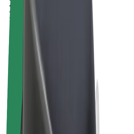
Termos & Condições
Privacidade
Cookies
© 2026 Bolt Technology OÜ
Produtos
Viagens
Trotinetes
Bolt Market
Bolt Food
Bolt Drive
Bolt for Business
Bicicletas