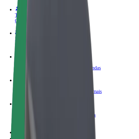
Torne-se motorista
Ganhe dinheiro quando quiser
Registe a sua frota de estafetas
Ganhe dinheiro a entregar refeições
Adicione um restaurante ou loja
Chegue a mais clientes e aumente as vendas
Registe-se como gestor de frota
Adicione a sua frota à Bolt para ganhar mais
Bolt for Business
Produtos da Bolt ajustados à sua empresa