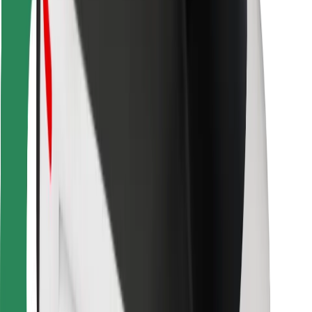
Bolt Food
Para gestores de frota
Para restaurantes
Bolt for Business
Outros
Fornecedores
Termos & Condições
Cookies
Segurança
Uma viagem em poucos minutos!
Instalar app da Bolt
Encontra o teu prato favorito!