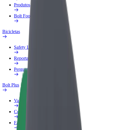
Produtos
Bolt Food para empresas
Bicicletas
Safety Lab
Reportar problema
Perguntas Frequentes
Bolt Plus
Vantagens
Como subscrever
FAQ