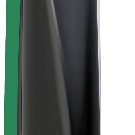
Bolt Plus
Ganhe com a Bolt
Motoristas
Ganhos de motorista
Estafetas
Ganhos de estafeta
Comerciantes Bolt Food
Frotas
Franchises
Empresa
Carreiras
Sobre a Bolt