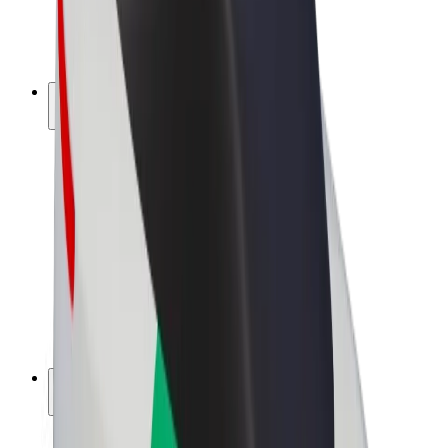
Biciclete electrice
Bolt Plus
Câștigă cu Bolt
Șoferi
Câștiguri șofer partener
Curieri
Câștiguri curier
Comercianți Bolt Food
Flote
Francize
Companie
Cariere