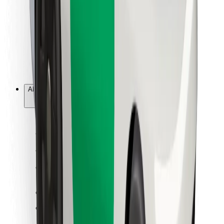
Pentru curieri
Bolt Food
Pentru proprietarii de flotă
Pentru restaurante
Bolt For Business
Altă sumă
Furnizori
Termene & Condiții
Cookie-uri
Securitate
Obții o cursă în câteva minute!
Descarcă aplicația Bolt