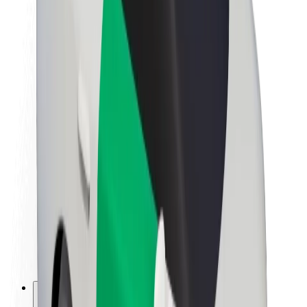
Despre Bolt
Sustenabilitatea la Bolt
Proiectul Zero
Blog
Centrul de presă
Manual de brand
Misiune
Relații cu investitorii
Conducere
Brand
Presă
Fondul Urban
Siguranță