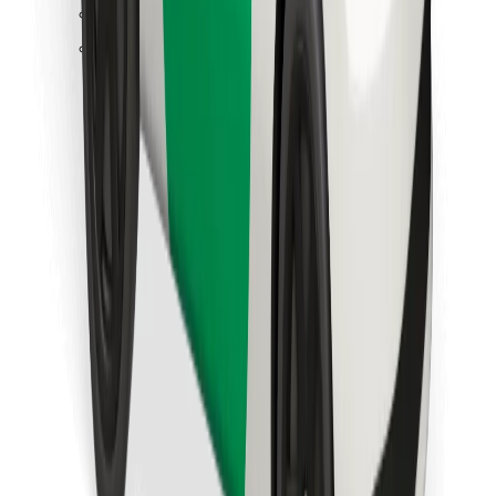
Găsește-ți mâncarea preferată!
Descarcă aplicația Bolt Food