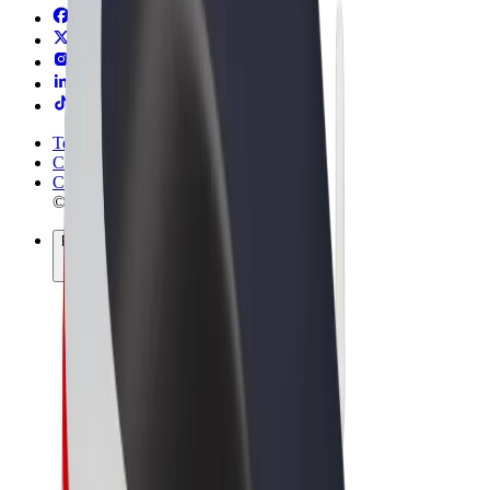
Termene & Condiții
Confidențialitate
Cookie-uri
© 2026 Bolt Technology OÜ
Produse
Curse
Trotinete electrice
Bolt Market
Bolt Food
Bolt Drive
Bolt for Business