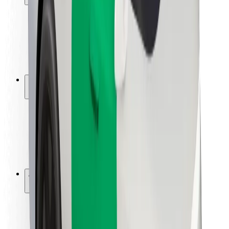
Siguranță pentru pasageri
Siguranță pentru șoferi
Siguranță pe trotinete
Laboratorul de siguranță
Orașe
Locații
Soluții pentru orașe
Aeroporturi
Stații de încărcare Bolt
Asistență
Pentru pasageri
Pentru șoferi