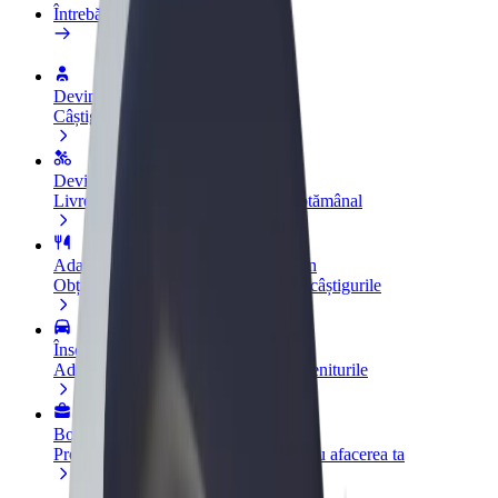
Întrebări frecvente
Devino șofer partener
Câștigă bani după propriile reguli
Devino curier partener Bolt
Livrează mâncare și câștigă bani săptămânal
Adaugă un restaurant sau un magazin
Obține mai mulți clienți și mărește-ți câștigurile
Înscrie-te ca proprietar de flotă
Adaugă-ți flota la Bolt și mărește-ți veniturile
Bolt for Business
Produse și servicii Bolt adaptate pentru afacerea ta