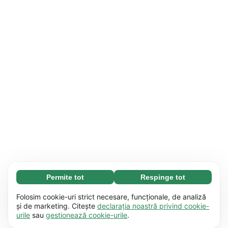
Permite tot
Respinge tot
Necesare (65)
Modulele cookie necesare contribuie la
Aflați mai multe
Folosim cookie-uri strict necesare, funcționale, de analiză
funcționalitatea site-ului nostru, permițând
și de marketing. Citește
declarația noastră privind cookie-
urile
sau
gestionează cookie-urile
.
desfășurarea unor procese de bază, cum ar fi
Preferențiale (17)
navigarea pe pagină. Website-ul nu poate