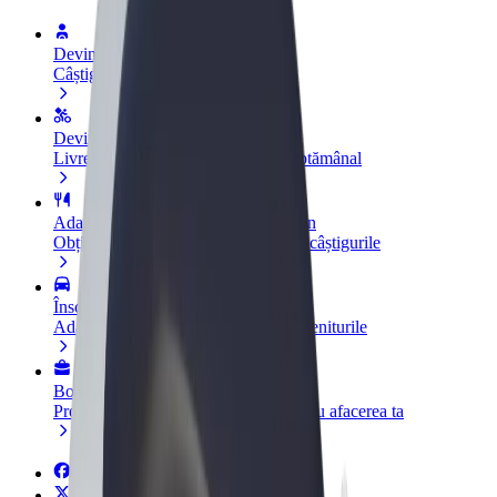
Devino șofer partener
Câștigă bani după propriile reguli
Devino curier partener Bolt
Livrează mâncare și câștigă bani săptămânal
Adaugă un restaurant sau un magazin
Obține mai mulți clienți și mărește-ți câștigurile
Înscrie-te ca proprietar de flotă
Adaugă-ți flota la Bolt și mărește-ți veniturile
Bolt for Business
Produse și servicii Bolt adaptate pentru afacerea ta