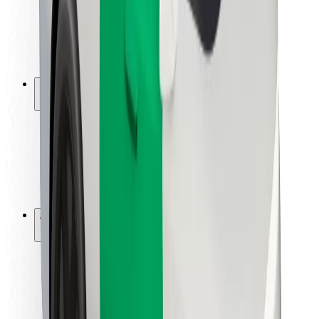
Siguranță pentru șoferi
Siguranță pe trotinete
Laboratorul de siguranță
Orașe
Locații
Soluții pentru orașe
Aeroporturi
Stații de încărcare Bolt
Asistență
Pentru pasageri
Pentru șoferi
Pentru curieri