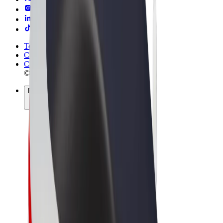
Termene & Condiții
Confidențialitate
Cookie-uri
© 2026 Bolt Technology OÜ
Produse
Curse
Trotinete electrice
Bolt Market
Bolt Food
Bolt Drive
Bolt for Business
Biciclete electrice