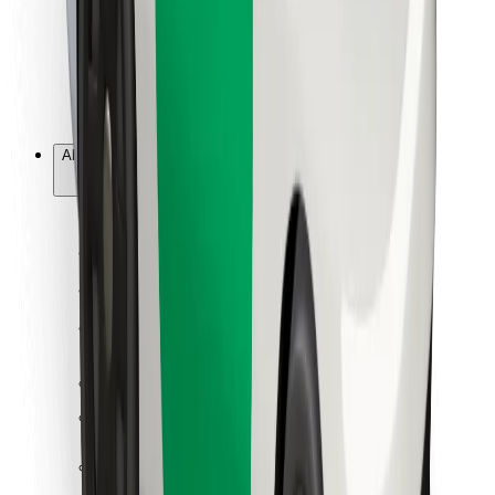
Bolt Food
Pentru proprietarii de flotă
Pentru restaurante
Bolt For Business
Altă sumă
Furnizori
Termene & Condiții
Cookie-uri
Securitate
Obții o cursă în câteva minute!
Descarcă aplicația Bolt
Găsește-ți mâncarea preferată!