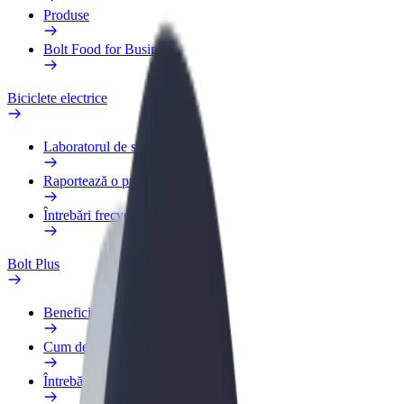
Produse
Bolt Food for Business
Biciclete electrice
Laboratorul de siguranță
Raportează o problemă
Întrebări frecvente
Bolt Plus
Beneficii
Cum devii membru
Întrebări frecvente