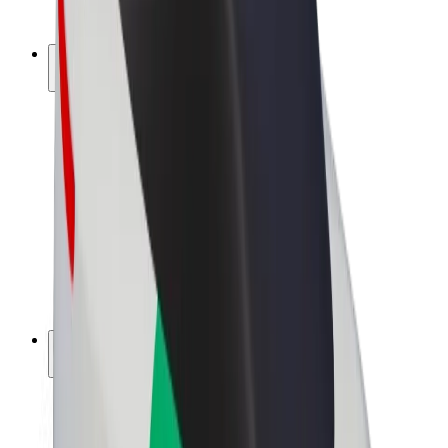
Bolt Plus
Câștigă cu Bolt
Șoferi
Câștiguri șofer partener
Curieri
Câștiguri curier
Comercianți Bolt Food
Flote
Francize
Companie
Cariere
Despre Bolt