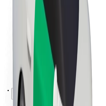
Sustenabilitatea la Bolt
Proiectul Zero
Blog
Centrul de presă
Manual de brand
Misiune
Relații cu investitorii
Conducere
Brand
Presă
Fondul Urban
Siguranță
Siguranță pentru pasageri