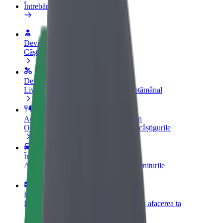
Întrebări frecvente
Devino șofer partener
Câștigă bani după propriile reguli
Devino curier partener Bolt
Livrează mâncare și câștigă bani săptămânal
Adaugă un restaurant sau un magazin
Obține mai mulți clienți și mărește-ți câștigurile
Înscrie-te ca proprietar de flotă
Adaugă-ți flota la Bolt și mărește-ți veniturile
Bolt for Business
Produse și servicii Bolt adaptate pentru afacerea ta