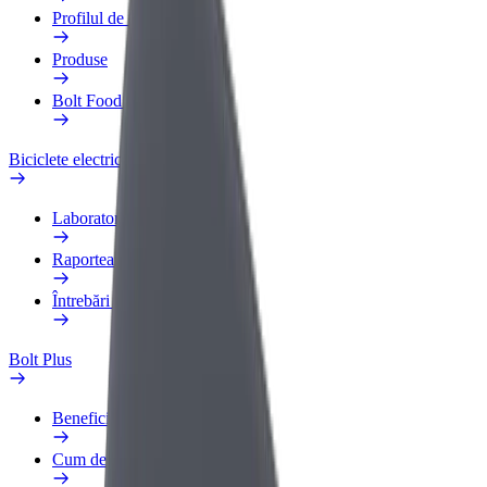
Profilul de Serviciu
Produse
Bolt Food for Business
Biciclete electrice
Laboratorul de siguranță
Raportează o problemă
Întrebări frecvente
Bolt Plus
Beneficii
Cum devii membru