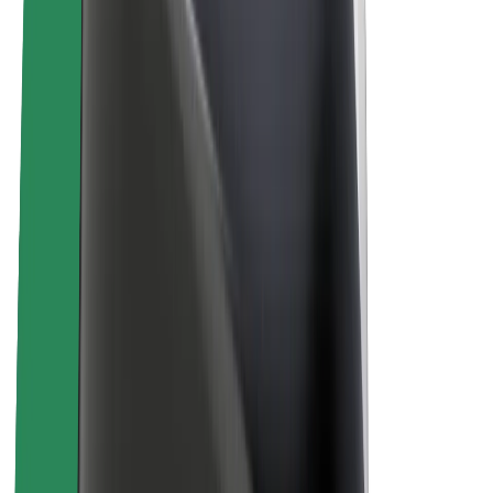
Despre Bolt
Sustenabilitatea la Bolt
Proiectul Zero
Blog
Centrul de presă
Manual de brand
Misiune
Relații cu investitorii
Conducere
Brand
Presă
Fondul Urban
Siguranță