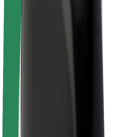
Siguranță pentru pasageri
Siguranță pentru șoferi
Siguranță pe trotinete
Laboratorul de siguranță
Orașe
Locații
Soluții pentru orașe
Aeroporturi
Stații de încărcare Bolt
Asistență
Pentru pasageri
Pentru șoferi