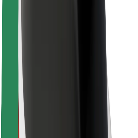
Pentru curieri
Bolt Food
Pentru proprietarii de flotă
Pentru restaurante
Bolt For Business
Altă sumă
Furnizori
Termene & Condiții
Cookie-uri
Securitate
Obții o cursă în câteva minute!
Descarcă aplicația Bolt