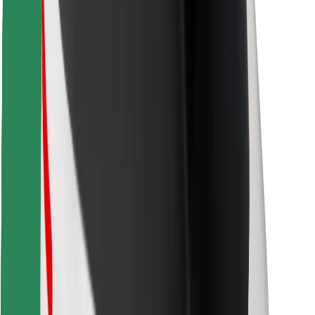
Găsește-ți mâncarea preferată!
Descarcă aplicația Bolt Food