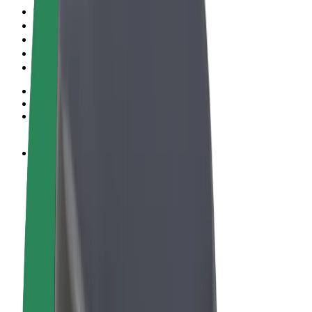
Termene & Condiții
Confidențialitate
Cookie-uri
© 2026 Bolt Technology OÜ
Produse
Curse
Trotinete electrice
Bolt Market
Bolt Food
Bolt Drive
Bolt for Business