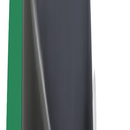
Biciclete electrice
Bolt Plus
Câștigă cu Bolt
Șoferi
Câștiguri șofer partener
Curieri
Câștiguri curier
Comercianți Bolt Food
Flote
Francize
Companie
Cariere