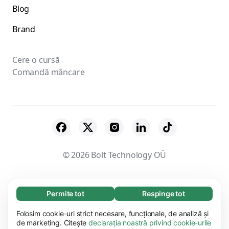
Blog
Brand
Cere o cursă
Comandă mâncare
© 2026 Bolt Technology OÜ
Furnizori
Termene & Condiții
Permite tot
Respinge tot
Necesare (65)
Politica de confidențialitate
Cookie-uri
Modulele cookie necesare contribuie la
Folosim cookie-uri strict necesare, funcționale, de analiză și
Aflați mai multe
Securitate
funcționalitatea site-ului nostru, permițând
de marketing. Citește
declarația noastră privind cookie-urile