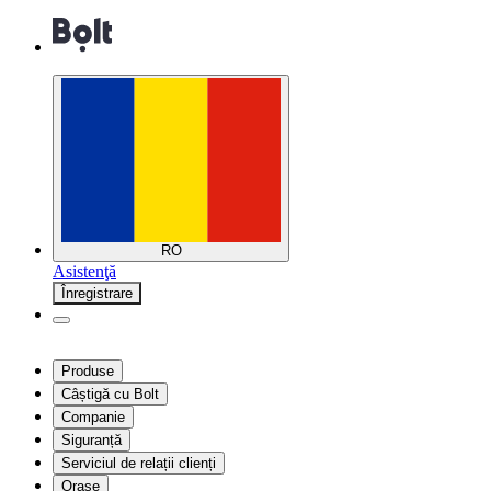
RO
Asistenţă
Înregistrare
Produse
Câștigă cu Bolt
Companie
Siguranță
Serviciul de relații clienți
Orașe