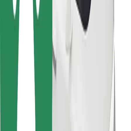
Pentru curieri
Bolt Food
Pentru proprietarii de flotă
Pentru restaurante
Bolt For Business
Altele
Furnizori
Termeni și Condiții
Cookie-uri
Securitate
Obține o cursă în câteva minute!
Descarcă aplicația Bolt