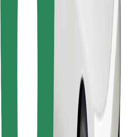
Găsește mâncarea preferată!
Descarcă aplicația Bolt Food