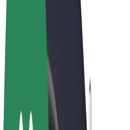
Termeni și Condiții
Confidențialitate
Cookie-uri
© 2026 Bolt Technology OÜ
Produse
Curse
Trotinete
Bolt Market
Bolt Food
Bolt Drive
Bolt for Business