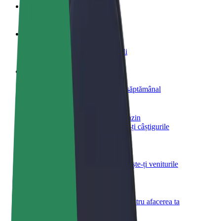
Întrebări frecvente
Devino șofer
Câștigă bani după propriile reguli
Devino curier
Livrează mâncare și câștigă bani săptămânal
Adaugă un restaurant sau un magazin
Obține mai mulți clienți și mărește-ți câștigurile
Înscrie-te ca administrator de flotă
Înregistrează-ți flota la Bolt și mărește-ți veniturile
Bolt for Business
Produse și servicii Bolt adaptate pentru afacerea ta