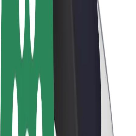
Despre Bolt
Sustenabilitatea la Bolt
Proiectul Zero
Blog
Centrul de presă
Manual de brand
Misiune
Relații cu investitorii
Conducere
Brand
Presă
Fondul Urban
Siguranță