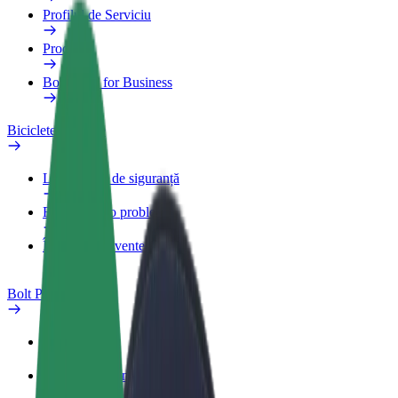
Profilul de Serviciu
Produse
Bolt Food for Business
Biciclete electrice
Laboratorul de siguranță
Raportează o problemă
Întrebări frecvente
Bolt Plus
Beneficii
Cum devii membru