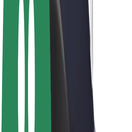
Biciclete electrice
Bolt Plus
Câștigă cu Bolt
Șoferi
Câștiguri șofer partener
Curieri
Câștiguri curier
Comercianți Bolt Food
Flote
Francize
Companie
Cariere