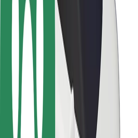
Siguranță pentru pasageri
Siguranță pentru șoferi
Siguranță pe trotinete
Laboratorul de siguranță
Orașe
Locații
Soluții pentru orașe
Aeroporturi
Stații de încărcare Bolt
Serviciul de relații clienți
Pentru pasageri
Pentru șoferi